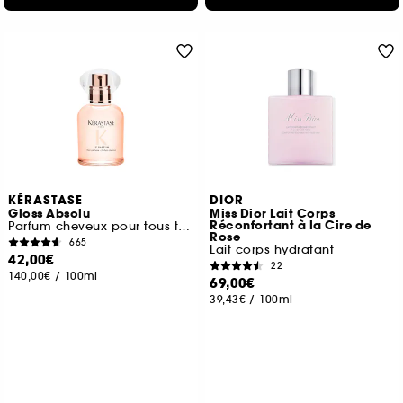
KÉRASTASE
DIOR
Gloss Absolu
Miss Dior Lait Corps
Réconfortant à la Cire de
Parfum cheveux pour tous types de cheveux
Rose
665
Lait corps hydratant
42,00€
22
140,00€
/
100ml
69,00€
39,43€
/
100ml