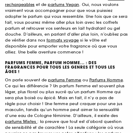
rechargeables
et de
parfums Vegan
. Oui, nous voulons
vraiment vous accompagner pour que vous puissiez
adopter le parfum qui vous ressemble. Une fois que ce sera
fait, vous pourrez même aller plus loin avec les coffrets
parfum et retrouver vos senteurs en lait hydratant ou gel
douche. D’ailleurs, en parlant d’aller plus loin, n’oubliez pas
de vérifier dans nos
formats voyage
si le vôtre est
disponible pour emporter votre fragrance où que vous
alliez. Une belle aventure commence !
PARFUMS FEMME, PARFUM HOMME... : DES
FRAGRANCES POUR TOUS LES GENRES ET TOUS LES
ÂGES !
On parle souvent de
parfums Femme
ou
Parfums Homme
.
Ce qui les différencie ? Un parfum Femme est souvent plus
léger, plus floral ou plus sucré qu’un parfum Homme qui
sera plus boisé ou épicé. Mais en fait, il n’y a pas de
règle pour choisir ! Une femme peut craquer pour une jus
masculin, tandis qu’un homme peut aimer la sensualité
d’une eau de Cologne féminine. D’ailleurs, il existe des
parfums Mixtes
: la preuve que tout est d’abord question
de sensibilité et de caractère ! La seule catégorie où vous