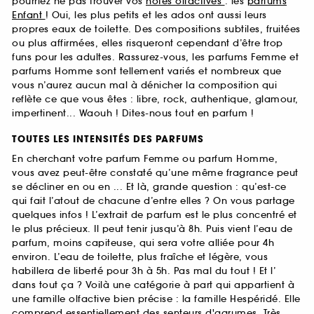
pourriez ne pas trouver vos
notes olfactives
: les
parfums
Enfant
! Oui, les plus petits et les ados ont aussi leurs
propres eaux de toilette. Des compositions subtiles, fruitées
ou plus affirmées, elles risqueront cependant d’être trop
funs pour les adultes. Rassurez-vous, les parfums Femme et
parfums Homme sont tellement variés et nombreux que
vous n’aurez aucun mal à dénicher la composition qui
reflète ce que vous êtes : libre, rock, authentique, glamour,
impertinent... Waouh ! Dites-nous tout en parfum !
TOUTES LES INTENSITÉS DES PARFUMS
En cherchant votre parfum Femme ou parfum Homme,
vous avez peut-être constaté qu’une même fragrance peut
se décliner en ou en ... Et là, grande question : qu’est-ce
qui fait l’atout de chacune d’entre elles ? On vous partage
quelques infos ! L’extrait de parfum est le plus concentré et
le plus précieux. Il peut tenir jusqu’à 8h. Puis vient l’eau de
parfum, moins capiteuse, qui sera votre alliée pour 4h
environ. L’eau de toilette, plus fraîche et légère, vous
habillera de liberté pour 3h à 5h. Pas mal du tout ! Et l’
dans tout ça ? Voilà une catégorie à part qui appartient à
une famille olfactive bien précise : la famille Hespéridé. Elle
comprend essentiellement des senteurs d'agrumes. Très