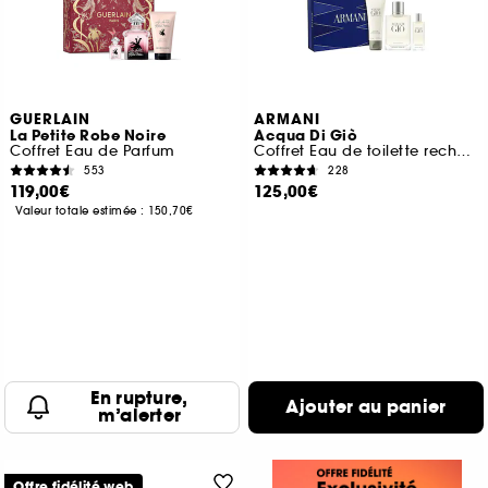
GUERLAIN
ARMANI
La Petite Robe Noire
Acqua Di Giò
Coffret Eau de Parfum
Coffret Eau de toilette rechargeable pour homme
553
228
119,00€
125,00€
Valeur totale estimée :
150,70€
En rupture,
Ajouter au panier
m’alerter
Offre fidélité web