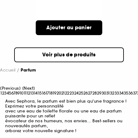
Ajouter au panier
Voir plus de produits
Accueil
Parfum
[
Previous
]
[
Next
]
1
2
3
4
5
6
7
8
9
10
11
12
13
14
15
16
17
18
19
20
21
22
23
24
25
26
27
28
29
30
31
32
33
34
35
36
37
Avec Sephora, le parfum est bien plus qu'une fragrance !
Exprimez votre personnalité
avec une eau de toilette florale ou une eau de parfum
puissante pour un reflet
évocateur de nos humeurs, nos envies... Best-sellers ou
nouveautés parfum,
arborez votre nouvelle signature !