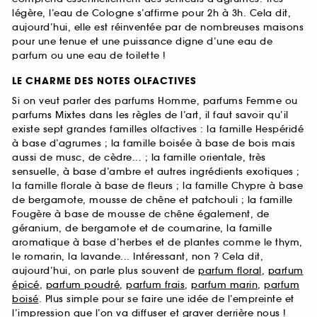
légère, l’eau de Cologne s’affirme pour 2h à 3h. Cela dit,
aujourd’hui, elle est réinventée par de nombreuses maisons
pour une tenue et une puissance digne d’une eau de
parfum ou une eau de toilette !
LE CHARME DES NOTES OLFACTIVES
Si on veut parler des parfums Homme, parfums Femme ou
parfums Mixtes dans les règles de l’art, il faut savoir qu’il
existe sept grandes familles olfactives : la famille Hespéridé
à base d’agrumes ; la famille boisée à base de bois mais
aussi de musc, de cèdre... ; la famille orientale, très
sensuelle, à base d’ambre et autres ingrédients exotiques ;
la famille florale à base de fleurs ; la famille Chypre à base
de bergamote, mousse de chêne et patchouli ; la famille
Fougère à base de mousse de chêne également, de
géranium, de bergamote et de coumarine, la famille
aromatique à base d’herbes et de plantes comme le thym,
le romarin, la lavande... Intéressant, non ? Cela dit,
aujourd’hui, on parle plus souvent de
parfum floral
,
parfum
épicé
,
parfum poudré
,
parfum frais
,
parfum marin
,
parfum
boisé
. Plus simple pour se faire une idée de l’empreinte et
l’impression que l’on va diffuser et graver derrière nous !