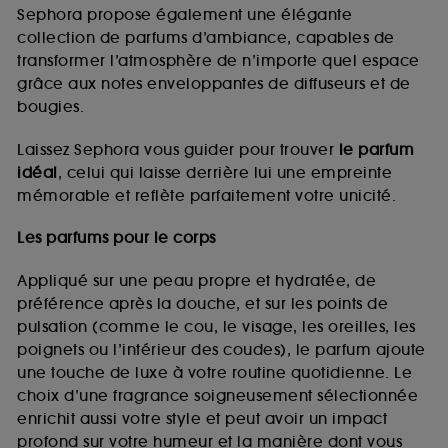
de vous plaire via des publicités, y compris sur des
Sephora propose également une élégante
sites tiers et sur les réseaux sociaux, sur la base
collection de parfums d’ambiance, capables de
des pages que vous avez consultées, de votre
transformer l’atmosphère de n’importe quel espace
navigation, et de l'historique de vos interactions.
grâce aux notes enveloppantes de diffuseurs et de
Cookies de mesure d’audience :
ils nous
bougies.
permettent de réaliser des statistiques de
fréquentation et de navigation sur notre site afin
Laissez Sephora vous guider pour trouver
le parfum
d’en améliorer la performance.
idéal
, celui qui laisse derrière lui une empreinte
Cookies de sécurisation des paiements en ligne :
mémorable et reflète parfaitement votre unicité.
ils nous permettent de lutter notamment contre les
fraudes aux moyens de paiement et les
Les parfums pour le corps
usurpations d’identité.
Appliqué sur une peau propre et hydratée, de
Cookies fonctionnels :
il s’agit de cookies
préférence après la douche, et sur les points de
permettant l’affichage et/ou la fourniture de
pulsation (comme le cou, le visage, les oreilles, les
certaines fonctionnalités du site, tel que les
cookies d’authentification qui sont utilisés afin de
poignets ou l’intérieur des coudes), le parfum ajoute
vous faire bénéficier de l’authentification
une touche de luxe à votre routine quotidienne. Le
prolongée vous permettant d’accéder à votre
choix d’une fragrance soigneusement sélectionnée
compte lors de votre prochaine visite sur le site
enrichit aussi votre style et peut avoir un impact
sans saisir à nouveau votre identifiant et mot de
profond sur votre humeur et la manière dont vous
passe.