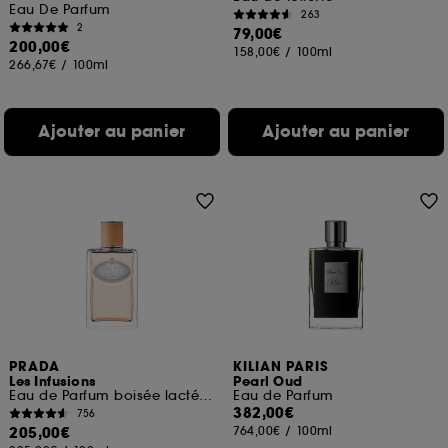
Eau De Parfum
263
2
79,00€
200,00€
158,00€
/
100ml
266,67€
/
100ml
Ajouter au panier
Ajouter au panier
PRADA
KILIAN PARIS
Les Infusions
Pearl Oud
Eau de Parfum boisée lactée pour homme et femme
Eau de Parfum
382,00€
756
205,00€
764,00€
/
100ml