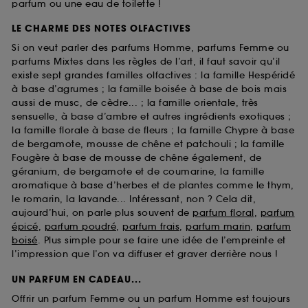
parfum ou une eau de toilette !
LE CHARME DES NOTES OLFACTIVES
Si on veut parler des parfums Homme, parfums Femme ou
parfums Mixtes dans les règles de l’art, il faut savoir qu’il
existe sept grandes familles olfactives : la famille Hespéridé
à base d’agrumes ; la famille boisée à base de bois mais
aussi de musc, de cèdre... ; la famille orientale, très
sensuelle, à base d’ambre et autres ingrédients exotiques ;
la famille florale à base de fleurs ; la famille Chypre à base
de bergamote, mousse de chêne et patchouli ; la famille
Fougère à base de mousse de chêne également, de
géranium, de bergamote et de coumarine, la famille
aromatique à base d’herbes et de plantes comme le thym,
le romarin, la lavande... Intéressant, non ? Cela dit,
aujourd’hui, on parle plus souvent de
parfum floral
,
parfum
épicé
,
parfum poudré
,
parfum frais
,
parfum marin
,
parfum
boisé
. Plus simple pour se faire une idée de l’empreinte et
l’impression que l’on va diffuser et graver derrière nous !
UN PARFUM EN CADEAU...
Offrir un parfum Femme ou un parfum Homme est toujours