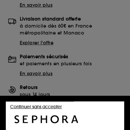
En savoir plus
Livraison standard offerte
à domicile dès 60€ en France
métropolitaine et Monaco
Explorer l'offre
Paiements sécurisés
et paiements en plusieurs fois
En savoir plus
Retours
sous 14 jours
Retourner mon article
Continuer sans accepter
SERVICES, CONTACT ET CONDITIONS DES OFFRES