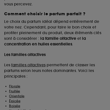
vous percevez.
Comment choisir le parfum parfait ?
A l'exception des cookies techniques, le dépôt et la
lecture de ces traceurs requiert votre accord. Vous
Le choix du parfum idéal dépend entièrement de
pouvez personnaliser vos choix concernant le dépôt
votre nez. Cependant, pour faire le bon choix et
de ces cookies grâce au bouton "personnaliser mes
profiter pleinement du produit, deux éléments clés
choix" ci-dessous ou décider de "tout accepter".
sont à considérer :
la famille olfactive
et
la
Sephora pourra associer les informations de
concentration en huiles essentielles
.
navigation collectées par ces Cookies, pour les
finalités acceptées, avec les données personnelles
collectées ou générées lors de votre activité en ligne
Les familles olfactives
ou en magasin. Pour refuser tous les cookies, cliques
sur "continuer sans accepter". Voous pouvez à tout
Les
familles olfactives
permettent de classer les
moment choisir de retirer votrte consentement. Si vous
parfums selon leurs notes dominantes. Voici les
souhaitez obtenir plus d'information sur les cookies
principales :
utilisés,
cliquez
ici
.
Florale
Fruitée
Orientale
Épicée
Boisée