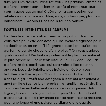
funs pour les adultes. Rassurez-vous, les parfums Femme et
parfums Homme sont tellement variés et nombreux que
vous n’aurez aucun mal à dénicher la composition qui
reflète ce que vous êtes : libre, rock, authentique, glamour,
impertinent... Waouh ! Dites-nous tout en parfum !
TOUTES LES INTENSITÉS DES PARFUMS
En cherchant votre parfum Femme ou parfum Homme,
vous avez peut-être constaté qu’une même fragrance peut
se décliner en ou en ... Et là, grande question : qu’est-ce
qui fait l’atout de chacune d’entre elles ? On vous partage
quelques infos ! L’extrait de parfum est le plus concentré et
le plus précieux. Il peut tenir jusqu’à 8h. Puis vient l’eau de
parfum, moins capiteuse, qui sera votre alliée pour 4h
environ. L’eau de toilette, plus fraîche et légère, vous
habillera de liberté pour 3h à 5h. Pas mal du tout ! Et l’
dans tout ça ? Voilà une catégorie à part qui appartient à
une famille olfactive bien précise : la famille Hespéridé. Elle
comprend essentiellement des senteurs d'agrumes. Très
légère, l’eau de Cologne s’affirme pour 2h à 3h. Cela dit,
aujourd’hui, elle est réinventée par de nombreuses maisons
pour une tenue et une puissance digne d’une eau de