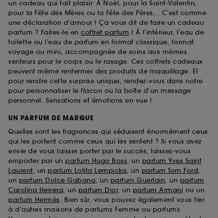
un cadeau qui fait plaisir. À Noël, pour la Saint-Valentin,
pour la Fête des Mères ou la Fête des Pères... C’est comme
une déclaration d’amour ! Ça vous dit de faire un cadeau
parfum ? Faites-le en
coffret parfum
! À l’intérieur, l’eau de
toilette ou l’eau de parfum en format classique, format
voyage ou mini, accompagnée de soins aux mêmes
senteurs pour le corps ou le rasage. Ces coffrets cadeaux
peuvent même renfermer des produits de maquillage. Et
pour rendre cette surprise unique, rendez-vous dans notre
pour personnaliser le flacon ou la boîte d’un message
personnel. Sensations et émotions en vue !
UN PARFUM DE MARQUE
Quelles sont les fragrances qui séduisent énormément ceux
qui les portent comme ceux qui les sentent ? Si vous avez
envie de vous laisser porter par le succès, laissez-vous
emporter par un
parfum Hugo Boss
, un
parfum Yves Saint
Laurent
, un
parfum Lolita Lempicka
, un
parfum Tom Ford
,
un
parfum Dolce Gabana
, un
parfum Guerlain
, un
parfum
Carolina Herrera
, un
parfum Dior
, un
parfum Armani
ou un
parfum Hermès
. Bien sûr, vous pouvez également vous fier
à d’autres maisons de parfums Femme ou parfums