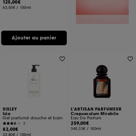
125,00€
62,50€
/
100ml
Ajouter au panier
SISLEY
L'ARTISAN PARFUMEUR
Izia
Crepusculum Mirabile
Gel parfumé douche et bain
Eau De Parfum
259,00€
2
82,00€
345,33€
/
100ml
32,80€
/
100ml