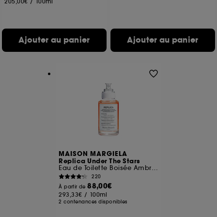
205,00€
/
100ml
Ajouter au panier
Ajouter au panier
MAISON MARGIELA
Replica Under The Stars
Eau de Toilette Boisée Ambrée
220
88,00€
À partir de
293,33€
/
100ml
2 contenances disponibles