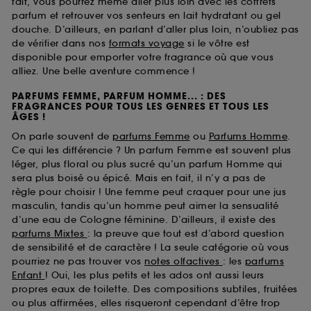
fait, vous pourrez même aller plus loin avec les coffrets
parfum et retrouver vos senteurs en lait hydratant ou gel
douche. D’ailleurs, en parlant d’aller plus loin, n’oubliez pas
de vérifier dans nos
formats voyage
si le vôtre est
disponible pour emporter votre fragrance où que vous
alliez. Une belle aventure commence !
PARFUMS FEMME, PARFUM HOMME... : DES
FRAGRANCES POUR TOUS LES GENRES ET TOUS LES
ÂGES !
On parle souvent de
parfums Femme
ou
Parfums Homme
.
Ce qui les différencie ? Un parfum Femme est souvent plus
léger, plus floral ou plus sucré qu’un parfum Homme qui
sera plus boisé ou épicé. Mais en fait, il n’y a pas de
règle pour choisir ! Une femme peut craquer pour une jus
masculin, tandis qu’un homme peut aimer la sensualité
d’une eau de Cologne féminine. D’ailleurs, il existe des
parfums Mixtes
: la preuve que tout est d’abord question
de sensibilité et de caractère ! La seule catégorie où vous
pourriez ne pas trouver vos
notes olfactives
: les
parfums
Enfant
! Oui, les plus petits et les ados ont aussi leurs
propres eaux de toilette. Des compositions subtiles, fruitées
ou plus affirmées, elles risqueront cependant d’être trop