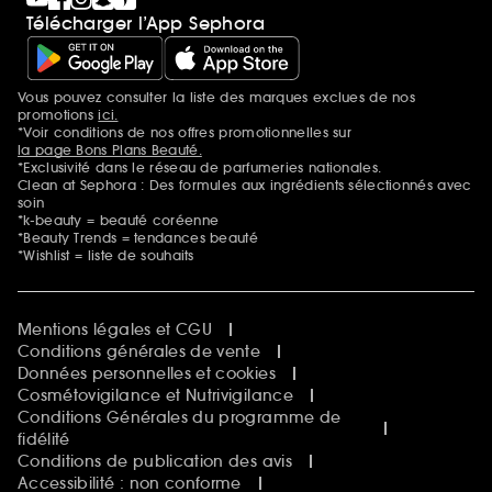
Télécharger l’App Sephora
Vous pouvez consulter la liste des marques exclues de nos
Mentions additionnelles
promotions
ici.
*Voir conditions de nos offres promotionnelles sur
la page Bons Plans Beauté.
*Exclusivité dans le réseau de parfumeries nationales.
Clean at Sephora : Des formules aux ingrédients sélectionnés avec
soin
*k-beauty = beauté coréenne
*Beauty Trends = tendances beauté
*Wishlist = liste de souhaits
Mentions légales et CGU
Conditions générales de vente
Données personnelles et cookies
Cosmétovigilance et Nutrivigilance
Conditions Générales du programme de
fidélité
Conditions de publication des avis
Accessibilité : non conforme