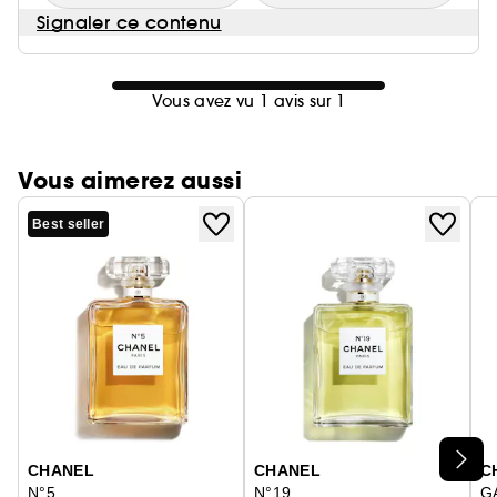
Signaler ce contenu
Vous avez vu 1 avis sur 1
Vous aimerez aussi
Best seller
Ignorer le carrousel produits
CHANEL
CHANEL
C
N°5
N°19
G