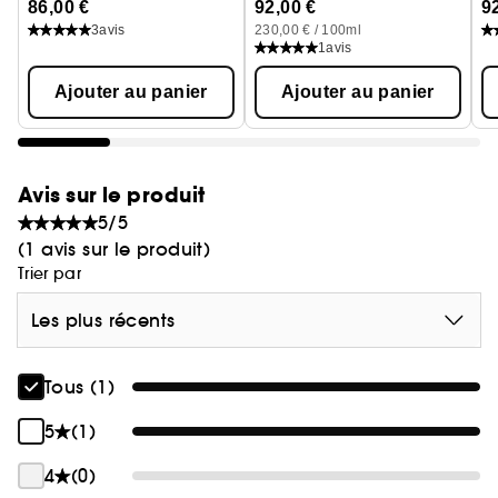
86,00 €
92,00 €
9
3
avis
230,00 € / 100ml
1
avis
Ajouter au panier
Ajouter au panier
Avis sur le produit
5/5
(1 avis sur le produit)
Trier par
Les plus récents
Tous (1)
5
(1)
4
(0)