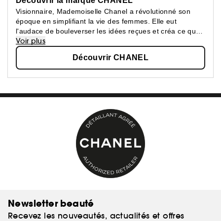
Découvrir la marque CHANEL
Visionnaire, Mademoiselle Chanel a révolutionné son
époque en simplifiant la vie des femmes. Elle eut
l'audace de bouleverser les idées reçues et créa ce que
Voir plus
les femmes attendaient : une beauté épurée, une
élégance confortable.
Découvrir CHANEL
Newsletter beauté
Recevez les nouveautés, actualités et offres