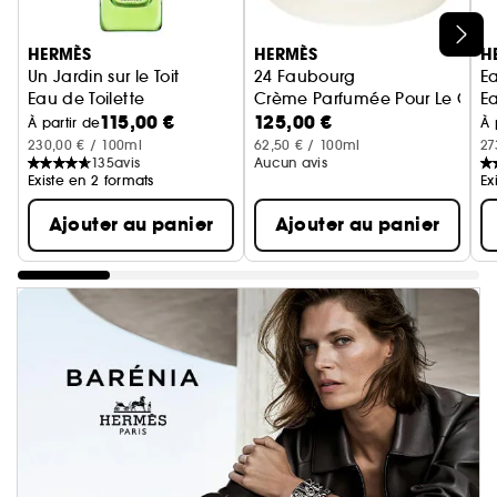
Ignorer le carrousel produits
HERMÈS
HERMÈS
H
Un Jardin sur le Toit
24 Faubourg
Ea
Eau de Toilette
Crème Parfumée Pour Le Corp
Ea
115,00 €
125,00 €
À partir de
À 
230,00 € / 100ml
62,50 € / 100ml
27
135
avis
Aucun avis
Existe en 2 formats
Ex
Ajouter au panier
Ajouter au panier