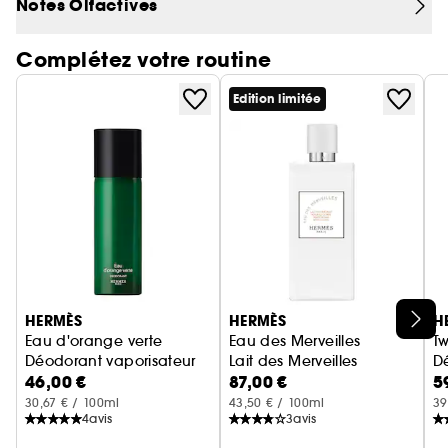
Notes Olfactives
blanches en tête, rayonnement du coeur floral
enveloppé d’iris, de bois et de mystère, vanille et
Complétez votre routine
ambre gris donnent le ton de son sillage.
Edition limitée
L’eau de toilette, une fin de matinée ensoleillée.
Ignorer le carrousel produits
HERMÈS
HERMÈS
H
Eau d'orange verte
Eau des Merveilles
Tw
Déodorant vaporisateur
Lait des Merveilles
D
46,00 €
87,00 €
5
30,67 € / 100ml
43,50 € / 100ml
39
4
avis
3
avis