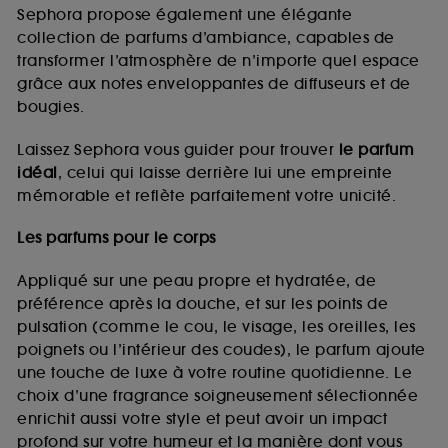
de vous plaire via des publicités, y compris sur des
Sephora propose également une élégante
sites tiers et sur les réseaux sociaux, sur la base
collection de parfums d’ambiance, capables de
des pages que vous avez consultées, de votre
transformer l’atmosphère de n’importe quel espace
navigation, et de l'historique de vos interactions.
grâce aux notes enveloppantes de diffuseurs et de
Cookies de mesure d’audience :
ils nous
bougies.
permettent de réaliser des statistiques de
fréquentation et de navigation sur notre site afin
Laissez Sephora vous guider pour trouver
le parfum
d’en améliorer la performance.
idéal
, celui qui laisse derrière lui une empreinte
Cookies de sécurisation des paiements en ligne :
mémorable et reflète parfaitement votre unicité.
ils nous permettent de lutter notamment contre les
fraudes aux moyens de paiement et les
Les parfums pour le corps
usurpations d’identité.
Appliqué sur une peau propre et hydratée, de
Cookies fonctionnels :
il s’agit de cookies
préférence après la douche, et sur les points de
permettant l’affichage et/ou la fourniture de
pulsation (comme le cou, le visage, les oreilles, les
certaines fonctionnalités du site, tel que les
cookies d’authentification qui sont utilisés afin de
poignets ou l’intérieur des coudes), le parfum ajoute
vous faire bénéficier de l’authentification
une touche de luxe à votre routine quotidienne. Le
prolongée vous permettant d’accéder à votre
choix d’une fragrance soigneusement sélectionnée
compte lors de votre prochaine visite sur le site
enrichit aussi votre style et peut avoir un impact
sans saisir à nouveau votre identifiant et mot de
profond sur votre humeur et la manière dont vous
passe.