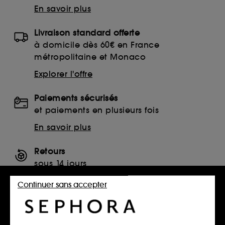
En savoir plus
Livraison standard offerte
à domicile dès 60€ en France
métropolitaine et Monaco
Explorer l'offre
Paiements sécurisés
et paiements en plusieurs fois
En savoir plus
Retours
sous 14 jours
Retourner mon article
Continuer sans accepter
SERVICES, CONTACT ET CONDITIONS DES OFFRES