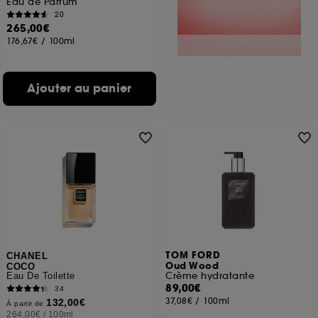
Eau de Parfum
20
265,00€
176,67€
/
100ml
Ajouter au panier
TOM FORD
CHANEL
Oud Wood
COCO
Crème hydratante
Eau De Toilette
89,00€
34
37,08€
/
100ml
132,00€
À partir de
264,00€
/
100ml