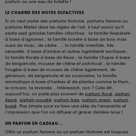
parfum ou une eau de toilette !
LE CHARME DES NOTES OLFACTIVES
Si on veut parler des parfums Homme, parfums Femme ou
parfums Mixtes dans les règles de l’art, il faut savoir qu’il
existe sept grandes familles olfactives : la famille Hespéridé
à base d’agrumes ; la famille boisée à base de bois mais
aussi de musc, de cèdre... ; la famille orientale, très
sensuelle, à base d’ambre et autres ingrédients exotiques ;
la famille florale à base de fleurs ; la famille Chypre à base
de bergamote, mousse de chêne et patchouli ; la famille
Fougère à base de mousse de chêne également, de
géranium, de bergamote et de coumarine, la famille
aromatique à base d’herbes et de plantes comme le thym,
le romarin, la lavande... Intéressant, non ? Cela dit,
aujourd’hui, on parle plus souvent de
parfum floral
,
parfum
épicé
,
parfum poudré
,
parfum frais
,
parfum marin
,
parfum
boisé
. Plus simple pour se faire une idée de l’empreinte et
l’impression que l’on va diffuser et graver derrière nous !
UN PARFUM EN CADEAU...
Offrir un parfum Femme ou un parfum Homme est toujours