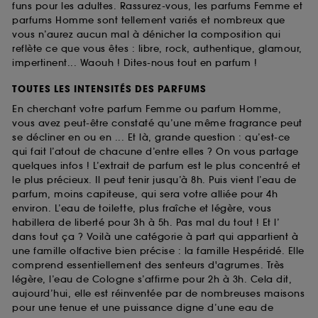
funs pour les adultes. Rassurez-vous, les parfums Femme et
parfums Homme sont tellement variés et nombreux que
vous n’aurez aucun mal à dénicher la composition qui
reflète ce que vous êtes : libre, rock, authentique, glamour,
impertinent... Waouh ! Dites-nous tout en parfum !
TOUTES LES INTENSITÉS DES PARFUMS
En cherchant votre parfum Femme ou parfum Homme,
vous avez peut-être constaté qu’une même fragrance peut
se décliner en ou en ... Et là, grande question : qu’est-ce
qui fait l’atout de chacune d’entre elles ? On vous partage
quelques infos ! L’extrait de parfum est le plus concentré et
le plus précieux. Il peut tenir jusqu’à 8h. Puis vient l’eau de
parfum, moins capiteuse, qui sera votre alliée pour 4h
environ. L’eau de toilette, plus fraîche et légère, vous
habillera de liberté pour 3h à 5h. Pas mal du tout ! Et l’
dans tout ça ? Voilà une catégorie à part qui appartient à
une famille olfactive bien précise : la famille Hespéridé. Elle
comprend essentiellement des senteurs d'agrumes. Très
légère, l’eau de Cologne s’affirme pour 2h à 3h. Cela dit,
aujourd’hui, elle est réinventée par de nombreuses maisons
pour une tenue et une puissance digne d’une eau de