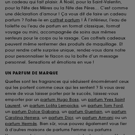
un cadeau qui fait plaisir. À Noël, pour la Saint-Valentin,
pour la Fête des Mères ou la Fête des Pères... C’est comme
une déclaration d’amour ! Ça vous dit de faire un cadeau
parfum ? Faites-le en
coffret parfum
! À l’intérieur, l’eau de
toilette ou l’eau de parfum en format classique, format
voyage ou mini, accompagnée de soins aux mêmes
senteurs pour le corps ou le rasage. Ces coffrets cadeaux
peuvent même renfermer des produits de maquillage. Et
pour rendre cette surprise unique, rendez-vous dans notre
pour personnaliser le flacon ou la boîte d’un message
personnel. Sensations et émotions en vue !
UN PARFUM DE MARQUE
Quelles sont les fragrances qui séduisent énormément ceux
qui les portent comme ceux qui les sentent ? Si vous avez
envie de vous laisser porter par le succès, laissez-vous
emporter par un
parfum Hugo Boss
, un
parfum Yves Saint
Laurent
, un
parfum Lolita Lempicka
, un
parfum Tom Ford
,
un
parfum Dolce Gabana
, un
parfum Guerlain
, un
parfum
Carolina Herrera
, un
parfum Dior
, un
parfum Armani
ou un
parfum Hermès
. Bien sûr, vous pouvez également vous fier
à d’autres maisons de parfums Femme ou parfums