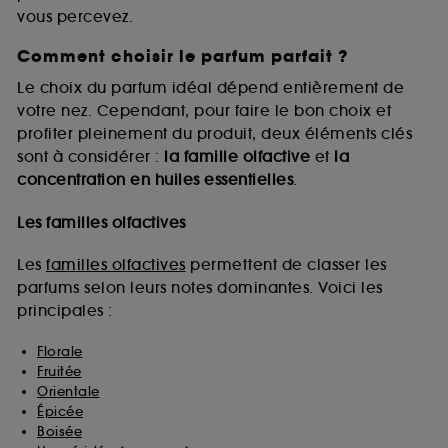
vous percevez.
Comment choisir le parfum parfait ?
A l'exception des cookies techniques, le dépôt et la
lecture de ces traceurs requiert votre accord. Vous
Le choix du parfum idéal dépend entièrement de
pouvez personnaliser vos choix concernant le dépôt
votre nez. Cependant, pour faire le bon choix et
de ces cookies grâce au bouton "personnaliser mes
profiter pleinement du produit, deux éléments clés
choix" ci-dessous ou décider de "tout accepter".
sont à considérer :
la famille olfactive
et
la
Sephora pourra associer les informations de
concentration en huiles essentielles
.
navigation collectées par ces Cookies, pour les
finalités acceptées, avec les données personnelles
collectées ou générées lors de votre activité en ligne
Les familles olfactives
ou en magasin. Pour refuser tous les cookies, cliques
sur "continuer sans accepter". Voous pouvez à tout
Les
familles olfactives
permettent de classer les
moment choisir de retirer votrte consentement. Si vous
parfums selon leurs notes dominantes. Voici les
souhaitez obtenir plus d'information sur les cookies
principales :
utilisés,
cliquez
ici
.
Florale
Fruitée
Orientale
Épicée
Boisée