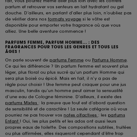
fait, vous pourrez même aller plus loin avec les coffrets
parfum et retrouver vos senteurs en lait hydratant ou gel
douche. D’ailleurs, en parlant d’aller plus loin, n’oubliez pas
de vérifier dans nos
formats voyage
si le vôtre est
disponible pour emporter votre fragrance où que vous
alliez. Une belle aventure commence !
PARFUMS FEMME, PARFUM HOMME... : DES
FRAGRANCES POUR TOUS LES GENRES ET TOUS LES
ÂGES !
On parle souvent de
parfums Femme
ou
Parfums Homme
.
Ce qui les différencie ? Un parfum Femme est souvent plus
léger, plus floral ou plus sucré qu’un parfum Homme qui
sera plus boisé ou épicé. Mais en fait, il n’y a pas de
règle pour choisir ! Une femme peut craquer pour une jus
masculin, tandis qu’un homme peut aimer la sensualité
d’une eau de Cologne féminine. D’ailleurs, il existe des
parfums Mixtes
: la preuve que tout est d’abord question
de sensibilité et de caractère ! La seule catégorie où vous
pourriez ne pas trouver vos
notes olfactives
: les
parfums
Enfant
! Oui, les plus petits et les ados ont aussi leurs
propres eaux de toilette. Des compositions subtiles, fruitées
ou plus affirmées, elles risqueront cependant d’être trop