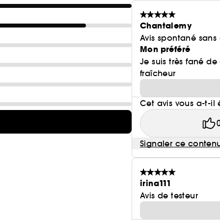
Chantalemy
Avis spontané sans
Mon préféré
Je suis très fané d
fraîcheur
Cet avis vous a-t-il 
Signaler ce conten
irina111
Avis de testeur