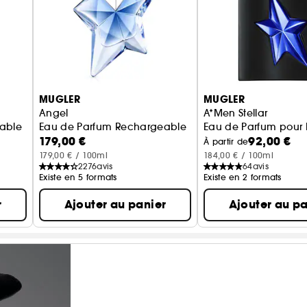
MUGLER
MUGLER
Angel
A*Men Stellar
able
Eau de Parfum Rechargeable
Eau de Parfum pou
179,00 €
92,00 €
À partir de
179,00 € / 100ml
184,00 € / 100ml
2276
avis
64
avis
Existe en 5 formats
Existe en 2 formats
r
Ajouter au panier
Ajouter au pa