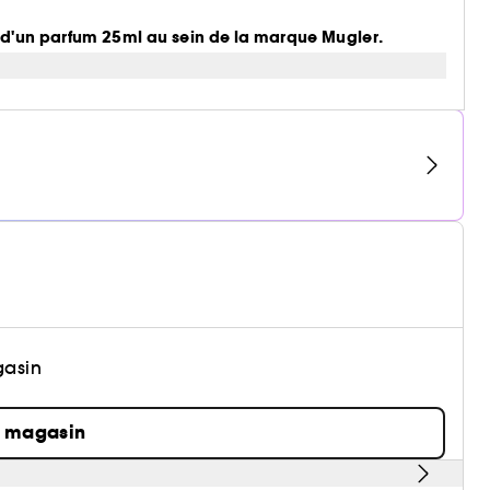
t d'un parfum 25ml au sein de la marque Mugler.
gasin
n magasin