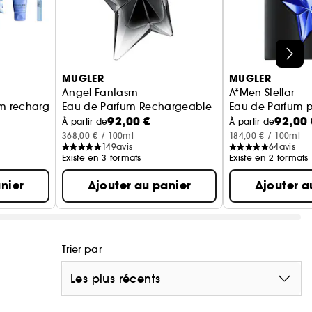
MUGLER
MUGLER
Angel Fantasm
A*Men Stellar
fum rechargeable pour femme
Eau de Parfum Rechargeable
Eau de Parfum
92,00 €
92,00 
À partir de
À partir de
368,00 € / 100ml
184,00 € / 100ml
149
avis
64
avis
Existe en 3 formats
Existe en 2 formats
nier
Ajouter au panier
Ajouter a
Trier par
Les plus récents