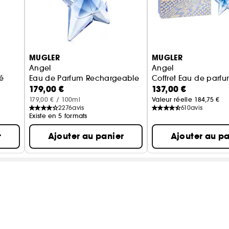
MUGLER
MUGLER
Angel
Angel
é
Eau de Parfum Rechargeable
Coffret Eau de par
179,00 €
137,00 €
179,00 € / 100ml
Valeur réelle 184,75 €
2276
avis
610
avis
Existe en 5 formats
r
Ajouter au panier
Ajouter au pa