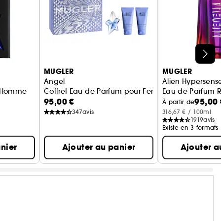
MUGLER
MUGLER
Angel
Alien Hypersens
r Homme
Coffret Eau de Parfum pour Femme
Eau de Parfum R
95,00 €
95,00 
À partir de
347
avis
316,67 € / 100ml
1919
avis
Existe en 3 formats
nier
Ajouter au panier
Ajouter a