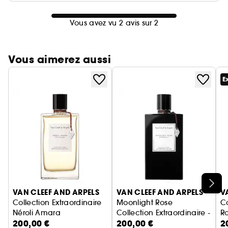
Vous avez vu 2 avis sur 2
Vous aimerez aussi
E
Ignorer le carrousel produits
VAN CLEEF AND ARPELS
VAN CLEEF AND ARPELS
V
Collection Extraordinaire
Moonlight Rose
Co
Néroli Amara
Collection Extraordinaire - Ea
R
200,00 €
200,00 €
2
Eau de Parfum
E