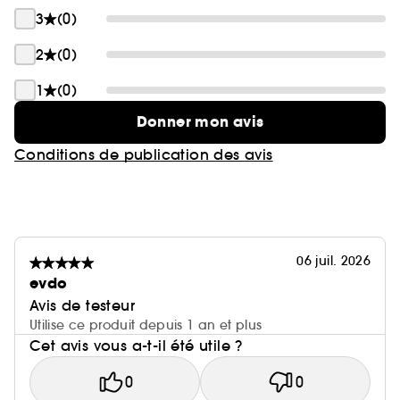
3
(0)
2
(0)
1
(0)
Donner mon avis
Conditions de publication des avis
06 juil. 2026
evdo
Avis de testeur
Utilise ce produit depuis 1 an et plus
Cet avis vous a-t-il été utile ?
0
0