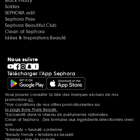
Black Friday
Soldes
SEPHORA edit
Sephora Prize
Sephora Beautiful Club
Clean at Sephora
Idées & Inspirations Beauté
Nous suivre
Télécharger l’App Sephora
Vous pouvez consulter la liste des marques exclues de nos
Mentions additionnelles
promotions
ici.
*Voir conditions de nos offres promotionnelles sur
la page Bons Plans Beauté.
*Exclusivité dans le réseau de parfumeries nationales.
Clean at Sephora : Des formules aux ingrédients sélectionnés avec
soin
*k-beauty = beauté coréenne
*Beauty Trends = tendances beauté
*Wishlist = liste de souhaits