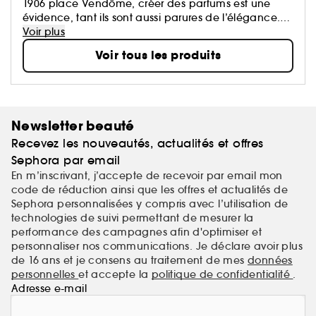
1906 place Vendôme, créer des parfums est une
évidence, tant ils sont aussi parures de l’élégance.
La fragrance se pose comme un bijou, au creux
Voir plus
d’un poignet, près du lobe d’une oreille, autour du
Voir tous les produits
cou : joyau olfactif par excellence.
Newsletter beauté
Recevez les nouveautés, actualités et offres
Sephora par email
En m’inscrivant, j’accepte de recevoir par email mon
code de réduction ainsi que les offres et actualités de
Sephora personnalisées y compris avec l’utilisation de
technologies de suivi permettant de mesurer la
performance des campagnes afin d'optimiser et
personnaliser nos communications. Je déclare avoir plus
de 16 ans et je consens au traitement de mes
données
personnelles
et accepte la
politique de confidentialité
.
Adresse e-mail