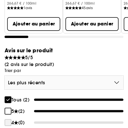
266,67 € / 100ml
266,67 € / 100ml
26
1
avis
45
avis
Ajouter au panier
Ajouter au panier
Avis sur le produit
5/5
(2 avis sur le produit)
Trier par
Les plus récents
Tous (2)
5
(2)
4
(0)