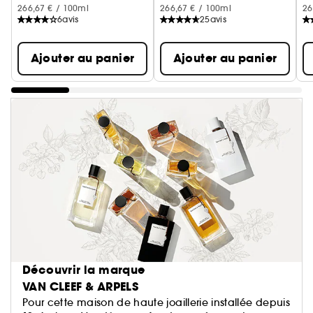
266,67 € / 100ml
266,67 € / 100ml
26
6
avis
25
avis
Ajouter au panier
Ajouter au panier
Découvrir la marque
VAN CLEEF & ARPELS
Pour cette maison de haute joaillerie installée depuis