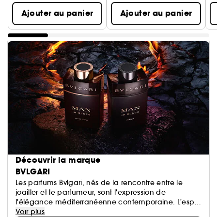
Ajouter au panier
Ajouter au panier
Découvrir la marque
BVLGARI
Les parfums Bvlgari, nés de la rencontre entre le
joailler et le parfumeur, sont l'expression de
l'élégance méditerranéenne contemporaine. L'esprit
novateur, le sens de la magnificence et la maîtrise
Voir plus