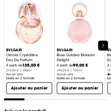
Ignorer le carrousel produits
BVLGARI
BVLGARI
B
Omnia Crystalline
Rose Goldea Blossom
B
Eau De Parfum
Delight
E
135,00 €
99,00 €
Eau De Toilette
À partir de
À partir de
À 
270,00 € / 100ml
198,00 € / 100ml
17
Aucun avis
Aucun avis
Existe en 2 formats
Existe en 2 formats
Ex
Ajouter au panier
Ajouter au panier