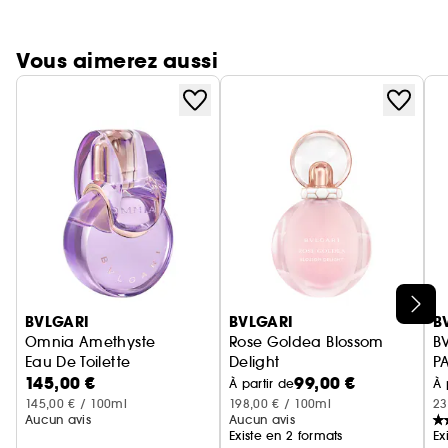
Vous aimerez aussi
Ignorer le carrousel produits
BVLGARI
BVLGARI
B
Omnia Amethyste
Rose Goldea Blossom
B
Eau De Toilette
Delight
P
145,00 €
99,00 €
Eau De Toilette
À partir de
À 
145,00 € / 100ml
198,00 € / 100ml
23
Aucun avis
Aucun avis
Existe en 2 formats
Ex