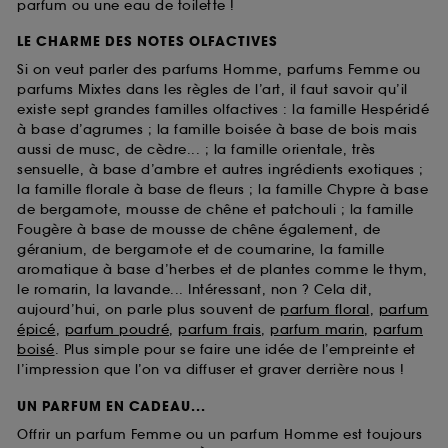
parfum ou une eau de toilette !
LE CHARME DES NOTES OLFACTIVES
Si on veut parler des parfums Homme, parfums Femme ou
parfums Mixtes dans les règles de l’art, il faut savoir qu’il
existe sept grandes familles olfactives : la famille Hespéridé
à base d’agrumes ; la famille boisée à base de bois mais
aussi de musc, de cèdre... ; la famille orientale, très
sensuelle, à base d’ambre et autres ingrédients exotiques ;
la famille florale à base de fleurs ; la famille Chypre à base
de bergamote, mousse de chêne et patchouli ; la famille
Fougère à base de mousse de chêne également, de
géranium, de bergamote et de coumarine, la famille
aromatique à base d’herbes et de plantes comme le thym,
le romarin, la lavande... Intéressant, non ? Cela dit,
aujourd’hui, on parle plus souvent de
parfum floral
,
parfum
épicé
,
parfum poudré
,
parfum frais
,
parfum marin
,
parfum
boisé
. Plus simple pour se faire une idée de l’empreinte et
l’impression que l’on va diffuser et graver derrière nous !
UN PARFUM EN CADEAU...
Offrir un parfum Femme ou un parfum Homme est toujours