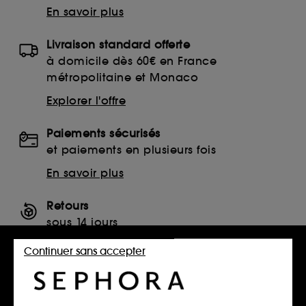
En savoir plus
Livraison standard offerte
à domicile dès 60€ en France
métropolitaine et Monaco
Explorer l'offre
Paiements sécurisés
et paiements en plusieurs fois
En savoir plus
Retours
sous 14 jours
Retourner mon article
Continuer sans accepter
SERVICES, CONTACT ET CONDITIONS DES OFFRES