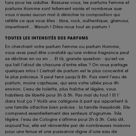
funs pour les adultes. Rassurez-vous, les parfums Femme et
parfums Homme sont tellement variés et nombreux que
vous n’aurez aucun mal à dénicher la composition qui
reflète ce que vous êtes : libre, rock, authentique, glamour,
impertinent... Waouh ! Dites-nous tout en parfum !
TOUTES LES INTENSITÉS DES PARFUMS
En cherchant votre parfum Femme ou parfum Homme,
vous avez peut-être constaté qu’une même fragrance peut
se décliner en ou en ... Et là, grande question : qu’est-ce
qui fait l’atout de chacune d’entre elles ? On vous partage
quelques infos ! L’extrait de parfum est le plus concentré et
le plus précieux. Il peut tenir jusqu’à 8h. Puis vient l’eau de
parfum, moins capiteuse, qui sera votre alliée pour 4h
environ. L’eau de toilette, plus fraîche et légère, vous
habillera de liberté pour 3h à 5h. Pas mal du tout ! Et l’
dans tout ça ? Voilà une catégorie à part qui appartient à
une famille olfactive bien précise : la famille Hespéridé. Elle
comprend essentiellement des senteurs d'agrumes. Très
légère, l’eau de Cologne s’affirme pour 2h à 3h. Cela dit,
aujourd’hui, elle est réinventée par de nombreuses maisons
pour une tenue et une puissance digne d’une eau de