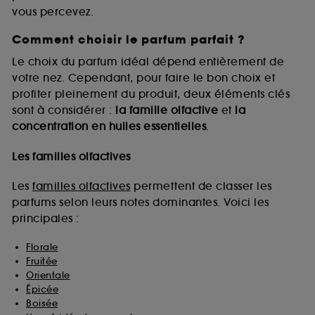
vous percevez.
Comment choisir le parfum parfait ?
A l'exception des cookies techniques, le dépôt et la
lecture de ces traceurs requiert votre accord. Vous
Le choix du parfum idéal dépend entièrement de
pouvez personnaliser vos choix concernant le dépôt
votre nez. Cependant, pour faire le bon choix et
de ces cookies grâce au bouton "personnaliser mes
profiter pleinement du produit, deux éléments clés
choix" ci-dessous ou décider de "tout accepter".
sont à considérer :
la famille olfactive
et
la
Sephora pourra associer les informations de
concentration en huiles essentielles
.
navigation collectées par ces Cookies, pour les
finalités acceptées, avec les données personnelles
collectées ou générées lors de votre activité en ligne
Les familles olfactives
ou en magasin. Pour refuser tous les cookies, cliques
sur "continuer sans accepter". Voous pouvez à tout
Les
familles olfactives
permettent de classer les
moment choisir de retirer votrte consentement. Si vous
parfums selon leurs notes dominantes. Voici les
souhaitez obtenir plus d'information sur les cookies
principales :
utilisés,
cliquez
ici
.
Florale
Fruitée
Orientale
Épicée
Boisée