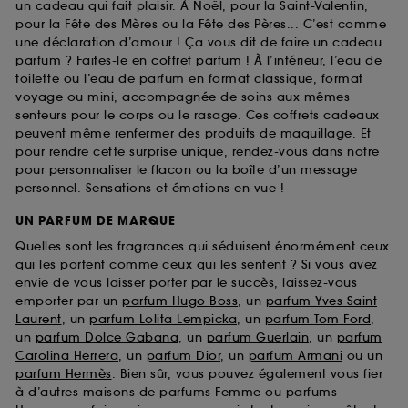
un cadeau qui fait plaisir. À Noël, pour la Saint-Valentin,
pour la Fête des Mères ou la Fête des Pères... C’est comme
une déclaration d’amour ! Ça vous dit de faire un cadeau
parfum ? Faites-le en
coffret parfum
! À l’intérieur, l’eau de
toilette ou l’eau de parfum en format classique, format
voyage ou mini, accompagnée de soins aux mêmes
senteurs pour le corps ou le rasage. Ces coffrets cadeaux
peuvent même renfermer des produits de maquillage. Et
pour rendre cette surprise unique, rendez-vous dans notre
pour personnaliser le flacon ou la boîte d’un message
personnel. Sensations et émotions en vue !
UN PARFUM DE MARQUE
Quelles sont les fragrances qui séduisent énormément ceux
qui les portent comme ceux qui les sentent ? Si vous avez
envie de vous laisser porter par le succès, laissez-vous
emporter par un
parfum Hugo Boss
, un
parfum Yves Saint
Laurent
, un
parfum Lolita Lempicka
, un
parfum Tom Ford
,
un
parfum Dolce Gabana
, un
parfum Guerlain
, un
parfum
Carolina Herrera
, un
parfum Dior
, un
parfum Armani
ou un
parfum Hermès
. Bien sûr, vous pouvez également vous fier
à d’autres maisons de parfums Femme ou parfums