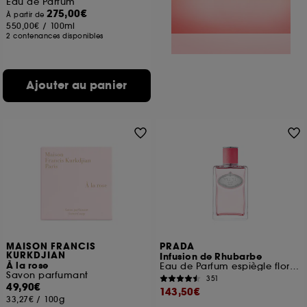
Eau de Parfum
275,00€
À partir de
550,00€
/
100ml
2 contenances disponibles
Ajouter au panier
MAISON FRANCIS
PRADA
KURKDJIAN
Infusion de Rhubarbe
À la rose
Eau de Parfum espiègle florale fruitée
Savon parfumant
351
49,90€
143,50€
33,27€
/
100g