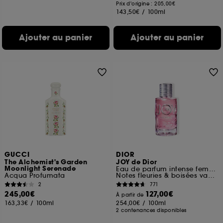
Prix d'origine : 205,00€
143,50€
/
100ml
Ajouter au panier
Ajouter au panier
GUCCI
DIOR
The Alchemist's Garden
JOY de Dior
Moonlight Serenade
Eau de parfum intense femme
Acqua Profumata
Notes fleuries & boisées vanillées
2
771
245,00€
127,00€
À partir de
163,33€
/
100ml
254,00€
/
100ml
2 contenances disponibles