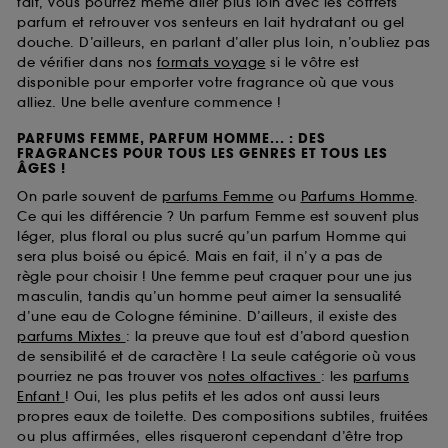
fait, vous pourrez même aller plus loin avec les coffrets
parfum et retrouver vos senteurs en lait hydratant ou gel
douche. D’ailleurs, en parlant d’aller plus loin, n’oubliez pas
de vérifier dans nos
formats voyage
si le vôtre est
disponible pour emporter votre fragrance où que vous
alliez. Une belle aventure commence !
PARFUMS FEMME, PARFUM HOMME... : DES
FRAGRANCES POUR TOUS LES GENRES ET TOUS LES
ÂGES !
On parle souvent de
parfums Femme
ou
Parfums Homme
.
Ce qui les différencie ? Un parfum Femme est souvent plus
léger, plus floral ou plus sucré qu’un parfum Homme qui
sera plus boisé ou épicé. Mais en fait, il n’y a pas de
règle pour choisir ! Une femme peut craquer pour une jus
masculin, tandis qu’un homme peut aimer la sensualité
d’une eau de Cologne féminine. D’ailleurs, il existe des
parfums Mixtes
: la preuve que tout est d’abord question
de sensibilité et de caractère ! La seule catégorie où vous
pourriez ne pas trouver vos
notes olfactives
: les
parfums
Enfant
! Oui, les plus petits et les ados ont aussi leurs
propres eaux de toilette. Des compositions subtiles, fruitées
ou plus affirmées, elles risqueront cependant d’être trop