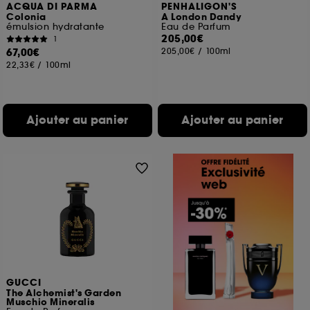
ACQUA DI PARMA
PENHALIGON'S
Colonia
A London Dandy
émulsion hydratante
Eau de Parfum
205,00€
1
67,00€
205,00€
/
100ml
22,33€
/
100ml
Ajouter au panier
Ajouter au panier
GUCCI
The Alchemist's Garden
Muschio Mineralis