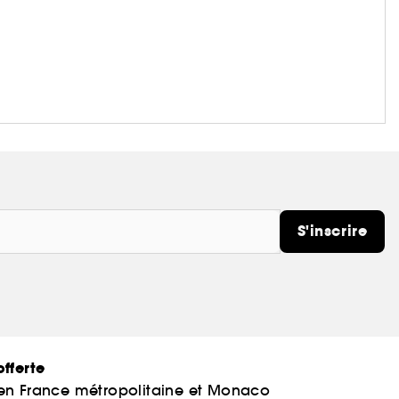
S'inscrire
fferte
 en France métropolitaine et Monaco