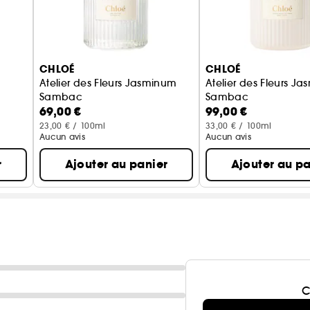
CHLOÉ
CHLOÉ
Atelier des Fleurs Jasminum
Atelier des Fleurs J
Sambac
Sambac
69,00 €
99,00 €
Gel Douche Parfumé
Lotion Parfumée pour
23,00 € / 100ml
33,00 € / 100ml
Aucun avis
Aucun avis
r
Ajouter au panier
Ajouter au pa
C