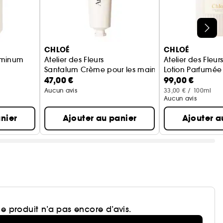
CHLOÉ
CHLOÉ
asminum
Atelier des Fleurs
Atelier des Fleu
Santalum Crème pour les mains
Lotion Parfumée
47,00 €
99,00 €
 le Corps
Aucun avis
33,00 € / 100ml
Aucun avis
nier
Ajouter au panier
Ajouter a
e produit n’a pas encore d’avis.