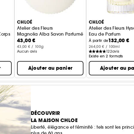
CHLOÉ
CHLOÉ
Atelier des Fleurs
Atelier des Fleurs Hy
Corps
Magnolia Alba Savon Parfumé
Eau de Parfum
43,00 €
132,00 €
À partir de
43,00 € / 100g
264,00 € / 100ml
Aucun avis
122
avis
Existe en 2 formats
r
Ajouter au panier
Ajouter au pa
DÉCOUVRIR
LA MAISON CHLOE
Liberté, élégance et féminité : tels sont les prin
plus de 60 ans.