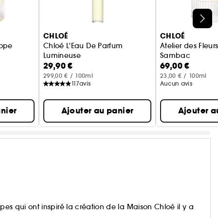
CHLOÉ
CHLOÉ
sope
Chloé L'Eau De Parfum
Atelier des Fleu
Lumineuse
Sambac
29,90 €
69,00 €
Gel Douche Par
299,00 € / 100ml
23,00 € / 100ml
117
avis
Aucun avis
nier
Ajouter au panier
Ajouter a
cipes qui ont inspiré la création de la Maison Chloé il y a