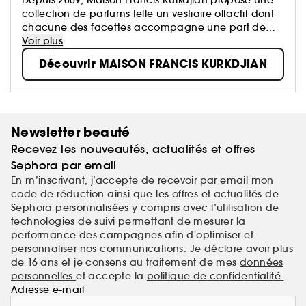
collection de parfums telle un vestiaire olfactif dont
chacune des facettes accompagne une part de
nous-mêmes.
Voir plus
Parfumeur contemporain parmi les plus célébrés,
Découvrir MAISON FRANCIS KURKDJIAN
Francis Kurkdjian a imaginé un territoire d'expression
d'un perfectionnisme sensuel et délicat.
Newsletter beauté
Recevez les nouveautés, actualités et offres
Sephora par email
En m’inscrivant, j’accepte de recevoir par email mon
code de réduction ainsi que les offres et actualités de
Sephora personnalisées y compris avec l’utilisation de
technologies de suivi permettant de mesurer la
performance des campagnes afin d'optimiser et
personnaliser nos communications. Je déclare avoir plus
de 16 ans et je consens au traitement de mes
données
personnelles
et accepte la
politique de confidentialité
.
Adresse e-mail