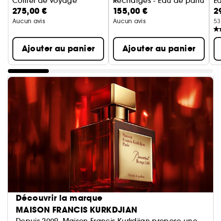
Coffret de voyage
Recharges - Eau de parfum
E
275,00 €
155,00 €
2
Aucun avis
Aucun avis
53
Ajouter au panier
Ajouter au panier
Découvrir la marque
MAISON FRANCIS KURKDJIAN
Depuis 2009, Maison Francis Kurkdjian propose une