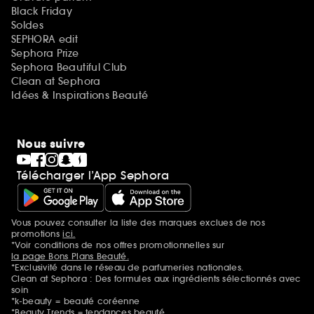
Black Friday
Soldes
SEPHORA edit
Sephora Prize
Sephora Beautiful Club
Clean at Sephora
Idées & Inspirations Beauté
Nous suivre
Télécharger l’App Sephora
Vous pouvez consulter la liste des marques exclues de nos
Mentions additionnelles
promotions
ici.
*Voir conditions de nos offres promotionnelles sur
la page Bons Plans Beauté.
*Exclusivité dans le réseau de parfumeries nationales.
Clean at Sephora : Des formules aux ingrédients sélectionnés avec
soin
*k-beauty = beauté coréenne
*Beauty Trends = tendances beauté