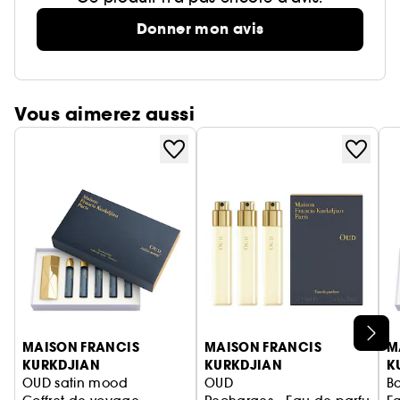
Donner mon avis
Vous aimerez aussi
Ignorer le carrousel produits
MAISON FRANCIS
MAISON FRANCIS
M
KURKDJIAN
KURKDJIAN
K
OUD satin mood
OUD
B