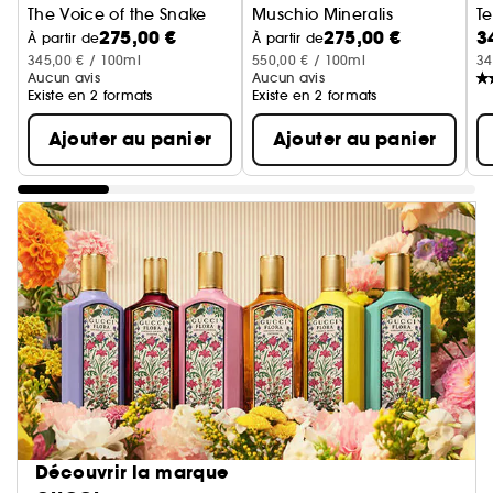
The Voice of the Snake
Muschio Mineralis
T
275,00 €
275,00 €
3
Eau de Parfum
Eau de Parfum
À partir de
À partir de
345,00 € / 100ml
550,00 € / 100ml
34
Aucun avis
Aucun avis
Existe en 2 formats
Existe en 2 formats
Ajouter au panier
Ajouter au panier
Découvrir la marque