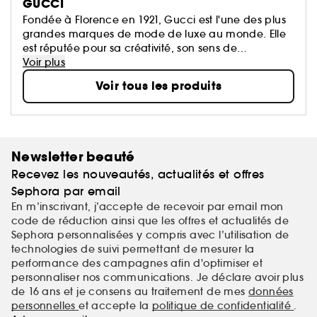
GUCCI
Fondée à Florence en 1921, Gucci est l'une des plus
grandes marques de mode de luxe au monde. Elle
est réputée pour sa créativité, son sens de
l’innovation et son savoir-faire artisanal italien. Gucci
Voir plus
est membre du groupe Kering, leader mondial dans
Voir tous les produits
le domaine du prêt-à-porter et des accessoires, qui
possède un large portefolio de grandes marques du
luxe, du sport et art de vivre.
Newsletter beauté
Recevez les nouveautés, actualités et offres
Sephora par email
En m’inscrivant, j’accepte de recevoir par email mon
code de réduction ainsi que les offres et actualités de
Sephora personnalisées y compris avec l’utilisation de
technologies de suivi permettant de mesurer la
performance des campagnes afin d'optimiser et
personnaliser nos communications. Je déclare avoir plus
de 16 ans et je consens au traitement de mes
données
personnelles
et accepte la
politique de confidentialité
.