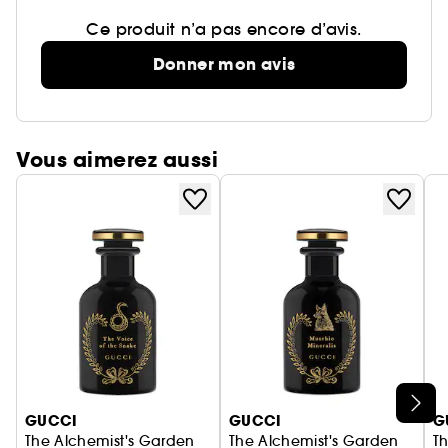
Ce produit n’a pas encore d’avis.
Donner mon avis
Vous aimerez aussi
Ignorer le carrousel produits
GUCCI
GUCCI
G
The Alchemist's Garden
The Alchemist's Garden
T