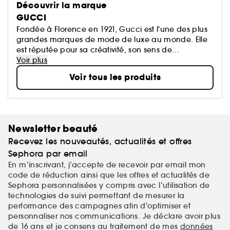
Découvrir la marque
GUCCI
Fondée à Florence en 1921, Gucci est l'une des plus
grandes marques de mode de luxe au monde. Elle
est réputée pour sa créativité, son sens de
l’innovation et son savoir-faire artisanal italien. Gucci
Voir plus
est membre du groupe Kering, leader mondial dans
Voir tous les produits
le domaine du prêt-à-porter et des accessoires, qui
possède un large portefolio de grandes marques du
luxe, du sport et art de vivre.
Newsletter beauté
Recevez les nouveautés, actualités et offres
Sephora par email
En m’inscrivant, j’accepte de recevoir par email mon
code de réduction ainsi que les offres et actualités de
Sephora personnalisées y compris avec l’utilisation de
technologies de suivi permettant de mesurer la
performance des campagnes afin d'optimiser et
personnaliser nos communications. Je déclare avoir plus
de 16 ans et je consens au traitement de mes
données