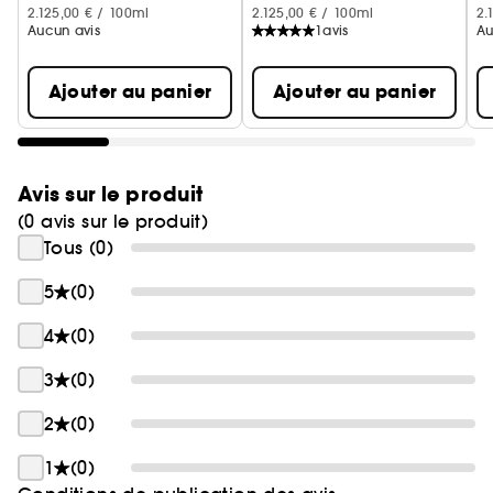
2.125,00 € / 100ml
2.125,00 € / 100ml
2.
Aucun avis
1
avis
Au
Ajouter au panier
Ajouter au panier
Avis sur le produit
(0 avis sur le produit)
Tous (0)
5
(0)
4
(0)
3
(0)
2
(0)
1
(0)