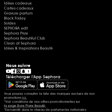
Idées cadeaux
Cartes cadeaux
Gravure parfum
Black Friday
Soldes
SEPHORA edit
Sephora Prize
Sephora Beautiful Club
Clean at Sephora
Idées & Inspirations Beauté
Nous suivre
Télécharger l’App Sephora
Vous pouvez consulter la liste des marques exclues de nos
Mentions additionnelles
promotions
ici.
*Voir conditions de nos offres promotionnelles sur
la page Bons Plans Beauté.
*Exclusivité dans le réseau de parfumeries nationales.