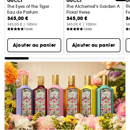
GUCCI
GUCCI
G
The Eyes of the Tiger
The Alchemist's Garden A
T
Eau de Parfum
Floral Verse
Fi
345,00 €
345,00 €
3
Eau de Parfum
E
345,00 € / 100ml
345,00 € / 100ml
34
1
avis
1
avis
Ajouter au panier
Ajouter au panier