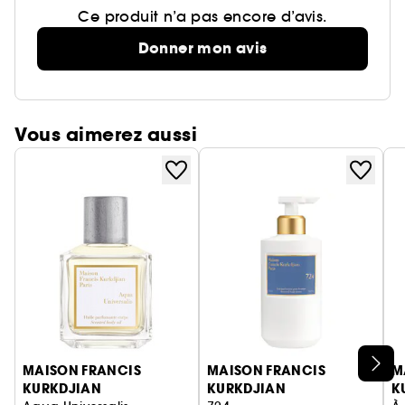
Ce produit n’a pas encore d’avis.
Donner mon avis
Vous aimerez aussi
Ignorer le carrousel produits
MAISON FRANCIS
MAISON FRANCIS
M
KURKDJIAN
KURKDJIAN
K