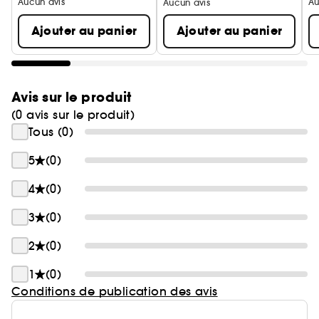
Aucun avis
Au
Aucun avis
le corps, la brume pour les cheveux et le savon
solide.
Ajouter au panier
Ajouter au panier
Famille olfactive: Floral boisé ambré
Avis sur le produit
(0 avis sur le produit)
Tous (0)
5
(0)
4
(0)
3
(0)
2
(0)
1
(0)
Conditions de publication des avis