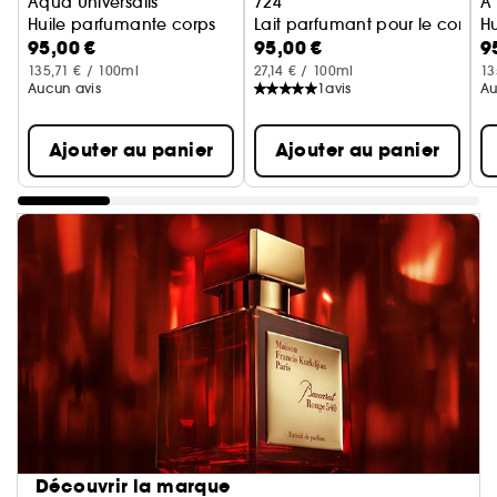
Aqua Universalis
724
À 
Huile parfumante corps
Lait parfumant pour le corps
H
95,00 €
95,00 €
9
135,71 € / 100ml
27,14 € / 100ml
13
Aucun avis
1
avis
Au
Ajouter au panier
Ajouter au panier
Découvrir la marque