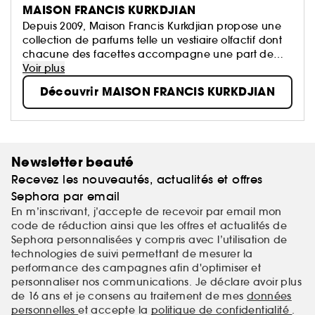
MAISON FRANCIS KURKDJIAN
Depuis 2009, Maison Francis Kurkdjian propose une
collection de parfums telle un vestiaire olfactif dont
chacune des facettes accompagne une part de
nous-mêmes.
Voir plus
Parfumeur contemporain parmi les plus célébrés,
Découvrir MAISON FRANCIS KURKDJIAN
Francis Kurkdjian a imaginé un territoire d'expression
d'un perfectionnisme sensuel et délicat.
Newsletter beauté
Recevez les nouveautés, actualités et offres
Sephora par email
En m’inscrivant, j’accepte de recevoir par email mon
code de réduction ainsi que les offres et actualités de
Sephora personnalisées y compris avec l’utilisation de
technologies de suivi permettant de mesurer la
performance des campagnes afin d'optimiser et
personnaliser nos communications. Je déclare avoir plus
de 16 ans et je consens au traitement de mes
données
personnelles
et accepte la
politique de confidentialité
.