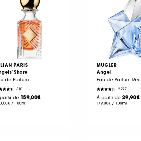
ILIAN PARIS
MUGLER
gels' Share
Angel
au de Parfum
810
2277
159,00€
29,90€
partir de
À partir de
0,00€
/
100ml
179,00€
/
100ml