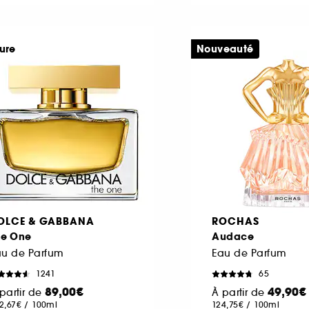
ure
Nouveauté
OLCE & GABBANA
ROCHAS
he One
Audace
au de Parfum
Eau de Parfum
1241
65
89,00€
49,90€
partir de
À partir de
2,67€
/
100ml
124,75€
/
100ml