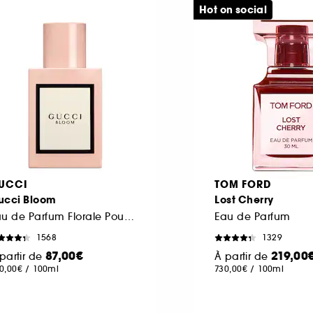
Hot on social
UCCI
TOM FORD
ucci Bloom
Lost Cherry
Eau de Parfum Florale Poudrée
Eau de Parfum
1568
1329
87,00€
219,00
partir de
À partir de
0,00€
/
100ml
730,00€
/
100ml