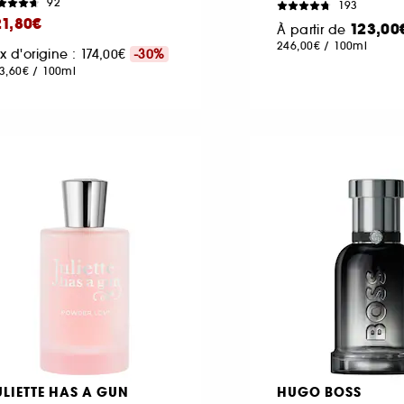
92
193
21,80€
123,00
À partir de
246,00€
/
100ml
ix d'origine : 174,00€
-30%
3,60€
/
100ml
ULIETTE HAS A GUN
HUGO BOSS