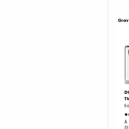
FENTY FRAGRANCE (1)
FENTY HAIR (1)
Grav
FENTY SKIN (3)
FLORAL STREET (1)
GISOU (12)
GIVENCHY (60)
GLOSSIER (15)
GUCCI (59)
GUERLAIN (97)
GUY LAROCHE (4)
HAIR RITUEL BY SISLEY (1)
D
T
HERMÈS (100)
E
HOLLISTER (14)
HUDA BEAUTY (1)
À 
HUGO BOSS (40)
22