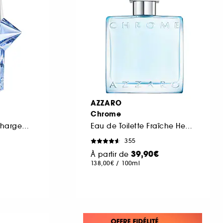
AZZARO
Chrome
Eau de Parfum Rechargeable
Eau de Toilette Fraîche Hespéridée
355
39,90€
À partir de
138,00€
/
100ml