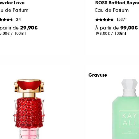
owder Love
BOSS Bottled Beyo
au de Parfum
Eau de Parfum
24
1537
29,90€
99,00€
partir de
À partir de
5,00€
/
100ml
198,00€
/
100ml
Gravure