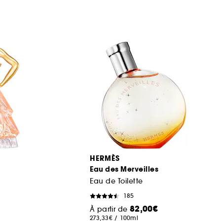
HERMÈS
Eau des Merveilles
Eau de Toilette
185
82,00€
À partir de
273,33€
/
100ml