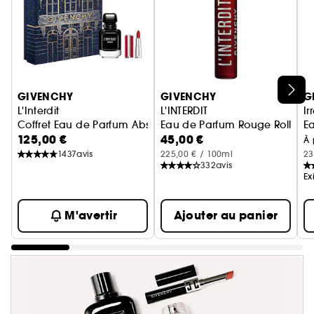
Ignorer le carrousel produits
GIVENCHY
GIVENCHY
G
L'Interdit
L'INTERDIT
Ir
Coffret Eau de Parfum Absolu
Eau de Parfum Rouge Roll-On
E
125,00 €
45,00 €
À 
1437
avis
225,00 € / 100ml
23
332
avis
Ex
M'avertir
Ajouter au panier