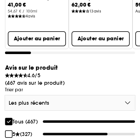
41,00 €
62,00 €
5
Notes de fond : Vétiver, Patchouli, Absolu de
54,67 € / 100ml
13
avis
Au
Tabac, Absolu de Ciste
4
avis
Un flacon couture
Le flacon noir intense, aux lignes raffinées, crée
Ajouter au panier
Ajouter au panier
un mystérieux contraste entre opacité et lumière.
L'inspiration
Avis sur le produit
Une invitation à ressentir les frissons de l'interdit, à
repousser vos limites et à explorer votre
4.6/5
singularité. Une expérience olfactive qui vous
(467 avis sur le produit)
transformera à jamais.
Trier par
Les plus récents
Tous (467)
5
(327)