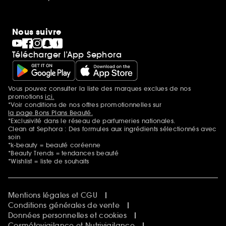
Nous suivre
Télécharger l’App Sephora
Vous pouvez consulter la liste des marques exclues de nos
Mentions additionnelles
promotions
ici.
*Voir conditions de nos offres promotionnelles sur
la page Bons Plans Beauté.
*Exclusivité dans le réseau de parfumeries nationales.
Clean at Sephora : Des formules aux ingrédients sélectionnés avec
soin
*k-beauty = beauté coréenne
*Beauty Trends = tendances beauté
*Wishlist = liste de souhaits
Mentions légales et CGU
Conditions générales de vente
Données personnelles et cookies
Cosmétovigilance et Nutrivigilance