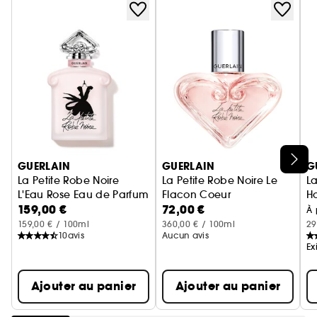
Ignorer le carrousel produits
GUERLAIN
GUERLAIN
G
La Petite Robe Noire
La Petite Robe Noire Le
La
L'Eau Rose Eau de Parfum
Flacon Coeur
H
159,00 €
72,00 €
Eau de Parfum Intense
Ea
À 
159,00 € / 100ml
360,00 € / 100ml
29
10
avis
Aucun avis
Ex
Ajouter au panier
Ajouter au panier