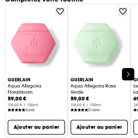
parfum.
Ignorer le carrousel produits
GUERLAIN
GUERLAIN
G
Aqua Allegoria
Aqua Allegoria Rosa
Le
Florabloom
Verde
La
59,00 €
59,00 €
6
Crème Mains
Crème Mains
118,00 € / 100ml
118,00 € / 100ml
34
2
avis
21
avis
Ajouter au panier
Ajouter au panier