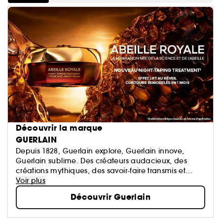
Découvrir la marque
GUERLAIN
Depuis 1828, Guerlain explore, Guerlain innove,
Guerlain sublime. Des créateurs audacieux, des
créations mythiques, des savoir-faire transmis et
perpétués. La Culture du Beau en signature.
Voir plus
Découvrir Guerlain