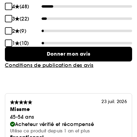
4
(48)
3
(22)
2
(9)
1
(10)
Donner mon avis
Conditions de publication des avis
23 juil. 2026
Missme
45-54 ans
Acheteur vérifié et récompensé
Utilise ce produit depuis 1 an et plus