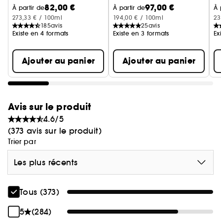
82,00 €
97,00 €
Eau de Toilette
À partir de
À partir de
À 
LE DÉTAIL HERMÈS
273,33 € / 100ml
194,00 € / 100ml
23
Véritable bijou, le flacon Barénia révèle en son
185
avis
25
avis
cœur un ultime clou façonné dans la masse du
Existe en 4 formats
Existe en 3 formats
Ex
verre.
Ajouter au panier
Ajouter au panier
L'ÉTHIQUE
Les flacons 100 ml, 60 ml et 30 ml sont
rechargeables à l'aide de la recharge de 125 ml
vendue séparément. Un geste responsable,
Avis sur le produit
indissociable d'un objet créé pour durer.
4.6/5
(373 avis sur le produit)
Trier par
Les plus récents
Tous (373)
5
(284)