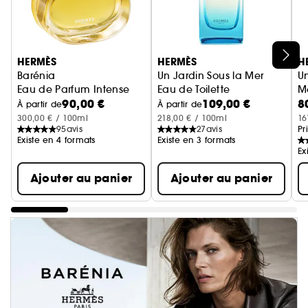
Ignorer le carrousel produits
HERMÈS
HERMÈS
H
Barénia
Un Jardin Sous la Mer
U
Eau de Parfum Intense
Eau de Toilette
M
90,00 €
109,00 €
8
Ea
À partir de
À partir de
300,00 € / 100ml
218,00 € / 100ml
16
95
avis
27
avis
Pr
Existe en 4 formats
Existe en 3 formats
Ex
Ajouter au panier
Ajouter au panier