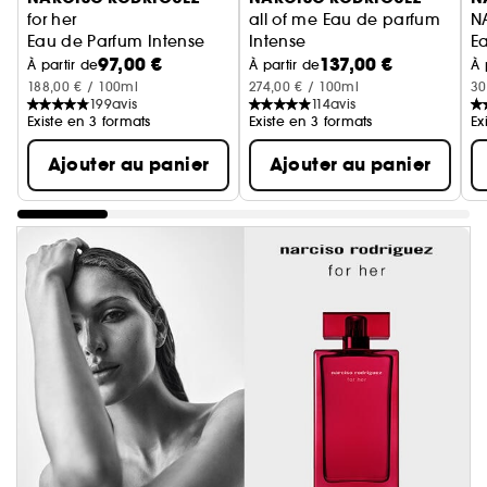
for her
all of me Eau de parfum
N
Eau de Parfum Intense
Intense
Ea
97,00 €
137,00 €
À partir de
À partir de
À 
188,00 € / 100ml
274,00 € / 100ml
30
199
avis
114
avis
Existe en 3 formats
Existe en 3 formats
Ex
Ajouter au panier
Ajouter au panier