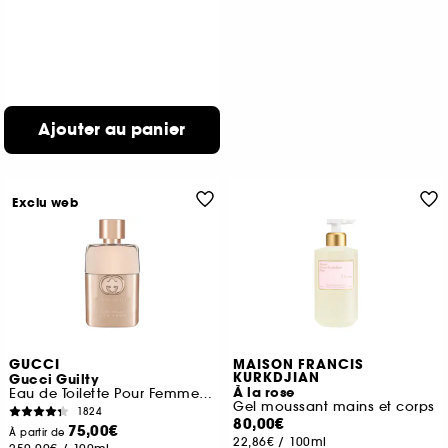
Ajouter au panier
Exclu web
GUCCI
MAISON FRANCIS
KURKDJIAN
Gucci Guilty
À la rose
Eau de Toilette Pour Femme Florale Ambrée
Gel moussant mains et corps
1824
80,00€
75,00€
À partir de
22,86€
/
100ml