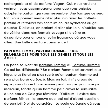
rechargeables
et de
parfums Vegan
. Oui, nous voulons
vraiment vous accompagner pour que vous puissiez
adopter le parfum qui vous ressemble. Une fois que ce sera
fait, vous pourrez même aller plus loin avec les coffrets
parfum et retrouver vos senteurs en lait hydratant ou gel
douche. D’ailleurs, en parlant d’aller plus loin, n’oubliez pas
de vérifier dans nos
formats voyage
si le vôtre est
disponible pour emporter votre fragrance où que vous
alliez. Une belle aventure commence !
PARFUMS FEMME, PARFUM HOMME... : DES
FRAGRANCES POUR TOUS LES GENRES ET TOUS LES
ÂGES !
On parle souvent de
parfums Femme
ou
Parfums Homme
.
Ce qui les différencie ? Un parfum Femme est souvent plus
léger, plus floral ou plus sucré qu’un parfum Homme qui
sera plus boisé ou épicé. Mais en fait, il n’y a pas de
règle pour choisir ! Une femme peut craquer pour une jus
masculin, tandis qu’un homme peut aimer la sensualité
d’une eau de Cologne féminine. D’ailleurs, il existe des
parfums Mixtes
: la preuve que tout est d’abord question
de sensibilité et de caractère ! La seule catégorie où vous