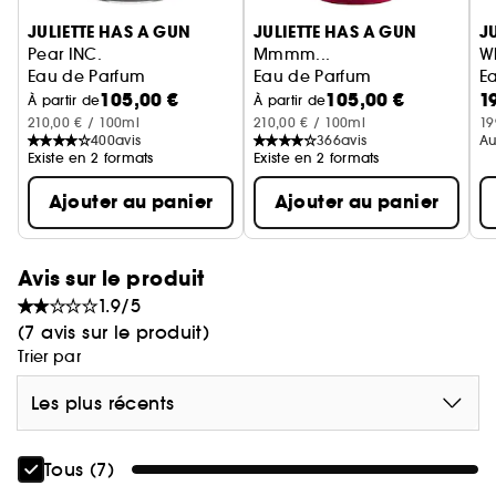
évoque une madeleine parfaitement dorée. Un
JULIETTE HAS A GUN
JULIETTE HAS A GUN
J
objet de désir
véritable
, incarnant parfaitement
Pear INC.
Mmmm...
Wh
la promesse d'une indulgence audacieuse et
Eau de Parfum
Eau de Parfum
E
décadente.
105,00 €
105,00 €
1
À partir de
À partir de
210,00 € / 100ml
210,00 € / 100ml
19
400
avis
366
avis
Au
Existe en 2 formats
Existe en 2 formats
Ajouter au panier
Ajouter au panier
Avis sur le produit
1.9/5
(7 avis sur le produit)
Trier par
Les plus récents
Tous (7)