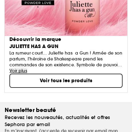
Découvrir la marque
JULIETTE HAS A GUN
La rumeur court… Juliette has a Gun ! Armée de son
parfum, l’héroïne de Shakespeare prend les
commandes de son existence. Symbole de pouvoir,
ou simple accessoire de bluff, le Gun symbolise
Voir plus
surtout l'ascendant des femmes sur les hommes. Une
Voir tous les produits
collection de fragrances originales, dessinée
comme des vêtements invisibles, par Romano Ricci,
arrière petit-fils de Nina.
Newsletter beauté
Recevez les nouveautés, actualités et offres
Sephora par email
En m’inscrivant, j’accepte de recevoir par email mon