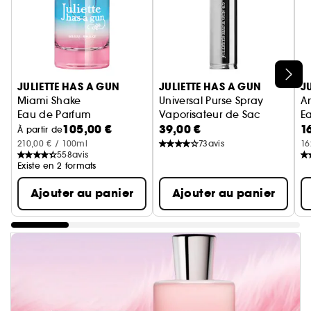
Ignorer le carrousel produits
JULIETTE HAS A GUN
JULIETTE HAS A GUN
J
Miami Shake
Universal Purse Spray
A
Eau de Parfum
Vaporisateur de Sac
E
105,00 €
39,00 €
1
À partir de
210,00 € / 100ml
73
avis
16
558
avis
Existe en 2 formats
Ajouter au panier
Ajouter au panier