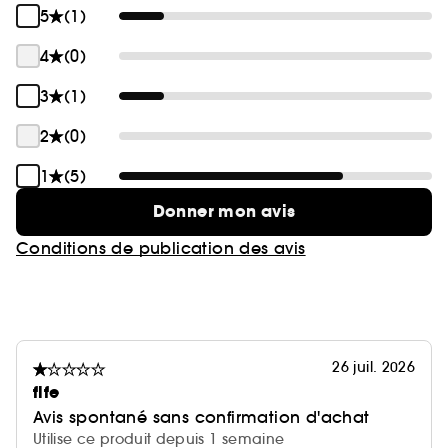
5
(1)
4
(0)
3
(1)
2
(0)
1
(5)
Donner mon avis
Conditions de publication des avis
26 juil. 2026
flfe
Avis spontané sans confirmation d'achat
Utilise ce produit depuis 1 semaine