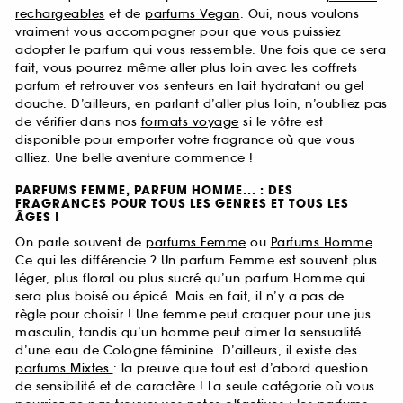
rechargeables
et de
parfums Vegan
. Oui, nous voulons
vraiment vous accompagner pour que vous puissiez
adopter le parfum qui vous ressemble. Une fois que ce sera
fait, vous pourrez même aller plus loin avec les coffrets
parfum et retrouver vos senteurs en lait hydratant ou gel
douche. D’ailleurs, en parlant d’aller plus loin, n’oubliez pas
de vérifier dans nos
formats voyage
si le vôtre est
disponible pour emporter votre fragrance où que vous
alliez. Une belle aventure commence !
PARFUMS FEMME, PARFUM HOMME... : DES
FRAGRANCES POUR TOUS LES GENRES ET TOUS LES
ÂGES !
On parle souvent de
parfums Femme
ou
Parfums Homme
.
Ce qui les différencie ? Un parfum Femme est souvent plus
léger, plus floral ou plus sucré qu’un parfum Homme qui
sera plus boisé ou épicé. Mais en fait, il n’y a pas de
règle pour choisir ! Une femme peut craquer pour une jus
masculin, tandis qu’un homme peut aimer la sensualité
d’une eau de Cologne féminine. D’ailleurs, il existe des
parfums Mixtes
: la preuve que tout est d’abord question
de sensibilité et de caractère ! La seule catégorie où vous