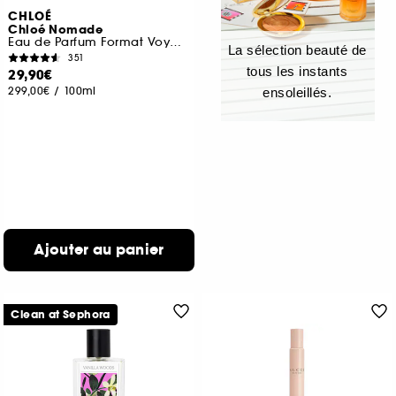
CHLOÉ
Chloé Nomade
Eau de Parfum Format Voyage
La sélection beauté de
351
tous les instants
29,90€
299,00€
/
100ml
ensoleillés.
Ajouter au panier
Clean at Sephora