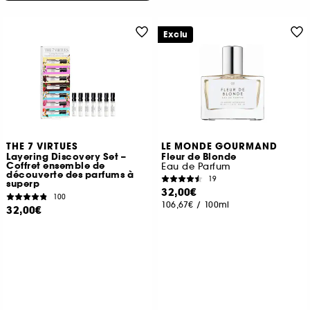
Exclu
THE 7 VIRTUES
LE MONDE GOURMAND
Layering Discovery Set –
Fleur de Blonde
Coffret ensemble de
Eau de Parfum
découverte des parfums à
19
superp
32,00€
100
106,67€
/
100ml
32,00€