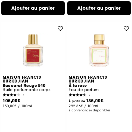
Ajouter au panier
Ajouter au panier
MAISON FRANCIS
MAISON FRANCIS
KURKDJIAN
KURKDJIAN
Baccarat Rouge 540
À la rose
Huile parfumante corps
Eau de parfum
3
2
105,00€
135,00€
À partir de
150,00€
/
100ml
292,86€
/
100ml
2 contenances disponibles