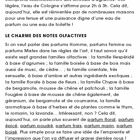
légère, l’eau de Cologne s’affirme pour 2h à 3h. Cela dit,
aujourd’hui, elle est réinventée par de nombreuses maisons
pour une tenue et une puissance digne d’une eau de
parfum ou une eau de toilette !
LE CHARME DES NOTES OLFACTIVES
Si on veut parler des parfums Homme, parfums Femme ou
parfums Mixtes dans les règles de l’art, il faut savoir qu’il
existe sept grandes familles olfactives : la famille Hespéridé
à base d’agrumes ; la famille boisée à base de bois mais
aussi de musc, de cèdre... ; la famille orientale, très
sensuelle, à base d’ambre et autres ingrédients exotiques ;
la famille florale à base de fleurs ; la famille Chypre à base
de bergamote, mousse de chêne et patchouli ; la famille
Fougère à base de mousse de chêne également, de
géranium, de bergamote et de coumarine, la famille
aromatique à base d’herbes et de plantes comme le thym,
le romarin, la lavande... Intéressant, non ? Cela dit,
aujourd’hui, on parle plus souvent de
parfum floral
,
parfum
épicé
,
parfum poudré
,
parfum frais
,
parfum marin
,
parfum
boisé
. Plus simple pour se faire une idée de l’empreinte et
l’impression que l’on va diffuser et graver derrière nous !