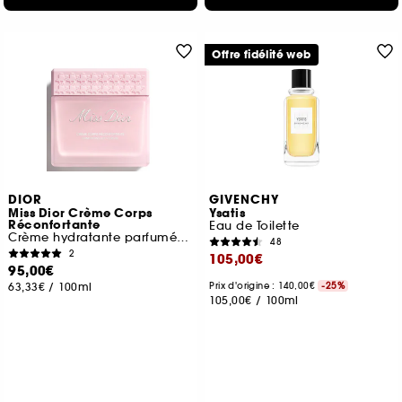
Offre fidélité web
DIOR
GIVENCHY
Miss Dior Crème Corps
Ysatis
Réconfortante
Eau de Toilette
Crème hydratante parfumé pour le corps
48
2
105,00€
95,00€
63,33€
/
100ml
Prix d'origine : 140,00€
-25%
105,00€
/
100ml