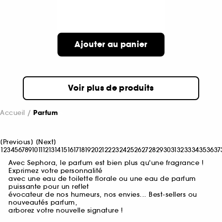
Ajouter au panier
Voir plus de produits
Accueil
Parfum
[
Previous
]
[
Next
]
1
2
3
4
5
6
7
8
9
10
11
12
13
14
15
16
17
18
19
20
21
22
23
24
25
26
27
28
29
30
31
32
33
34
35
36
37
Avec Sephora, le parfum est bien plus qu'une fragrance !
Exprimez votre personnalité
avec une eau de toilette florale ou une eau de parfum
puissante pour un reflet
évocateur de nos humeurs, nos envies... Best-sellers ou
nouveautés parfum,
arborez votre nouvelle signature !