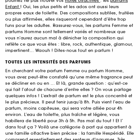
pourriez ne pas trouver vos
notes olfactives
: les
parfums
Enfant
! Oui, les plus petits et les ados ont aussi leurs
propres eaux de toilette. Des compositions subtiles, fruitées
ou plus affirmées, elles risqueront cependant d’être trop
funs pour les adultes. Rassurez-vous, les parfums Femme et
parfums Homme sont tellement variés et nombreux que
vous n’aurez aucun mal à dénicher la composition qui
reflète ce que vous êtes : libre, rock, authentique, glamour,
impertinent... Waouh ! Dites-nous tout en parfum !
TOUTES LES INTENSITÉS DES PARFUMS
En cherchant votre parfum Femme ou parfum Homme,
vous avez peut-être constaté qu’une même fragrance peut
se décliner en ou en ... Et là, grande question : qu’est-ce
qui fait l’atout de chacune d’entre elles ? On vous partage
quelques infos ! L’extrait de parfum est le plus concentré et
le plus précieux. Il peut tenir jusqu’à 8h. Puis vient l’eau de
parfum, moins capiteuse, qui sera votre alliée pour 4h
environ. L’eau de toilette, plus fraîche et légère, vous
habillera de liberté pour 3h à 5h. Pas mal du tout ! Et l’
dans tout ça ? Voilà une catégorie à part qui appartient à
une famille olfactive bien précise : la famille Hespéridé. Elle
comprend essentiellement des senteurs d'agrumes. Très