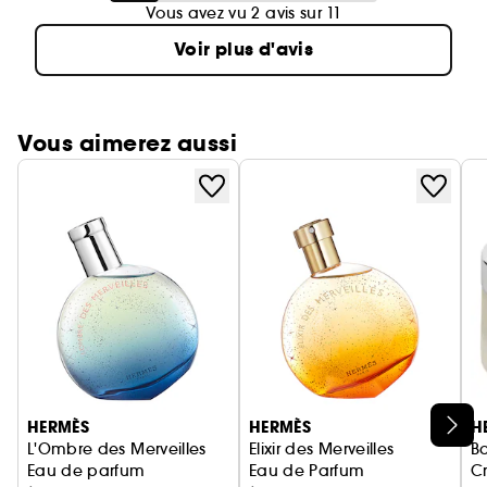
Vous avez vu 2 avis sur 11
Voir plus d'avis
Vous aimerez aussi
Ignorer le carrousel produits
HERMÈS
HERMÈS
H
L'Ombre des Merveilles
Elixir des Merveilles
B
Eau de parfum
Eau de Parfum
C