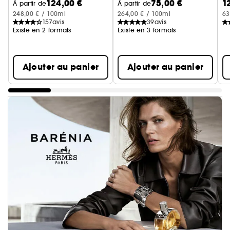
124,00 €
75,00 €
1
À partir de
À partir de
248,00 € / 100ml
264,00 € / 100ml
63
157
avis
39
avis
Existe en 2 formats
Existe en 3 formats
Ajouter au panier
Ajouter au panier