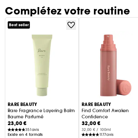
Complétez votre routine
Best seller
Ignorer le carrousel produits
RARE BEAUTY
RARE BEAUTY
Rare Fragrance Layering Balm
Find Comfort Awaken
Baume Parfumé
Confidence
23,00 €
32,00 €
Brume parfumée corps &
351
avis
32,00 € / 100ml
Existe en 4 formats
1177
avis