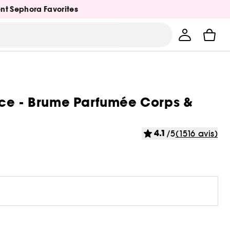
ent Sephora Favorites
nce - Brume Parfumée Corps &
4.1
/5
(1516 avis)