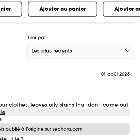
nier
Ajouter au panier
Ajouter a
Trier par
Les plus récents
01 août 2026
r clothes, leaves oily stains that don’t come out
le
n
vis publié à l’origine sur sephora.com
été utile ?