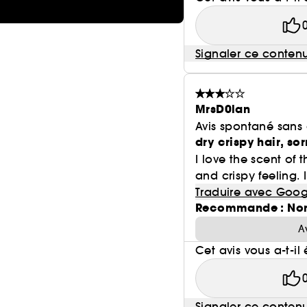
Signaler ce conten
MrsD0lan
Avis spontané sans
dry crispy hair, so
I love the scent of 
and crispy feeling. I
Traduire avec Goog
Recommande : No
A
Cet avis vous a-t-il 
Signaler ce conten