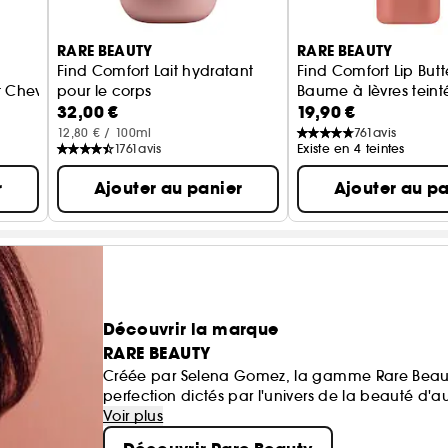
RARE BEAUTY
RARE BEAUTY
Find Comfort Lait hydratant
Find Comfort Lip Butt
t Cheveux
pour le corps
Baume à lèvres teint
32,00 €
19,90 €
12,80 € / 100ml
761
avis
1761
avis
Existe en 4 teintes
r
Ajouter au panier
Ajouter au pa
Découvrir la marque
RARE BEAUTY
Créée par Selena Gomez, la gamme Rare Beauty
perfection dictés par l'univers de la beauté d'a
de soi au quotidien. Légères et respirantes, nos 
Voir plus
couvrance modulable et donner un coup de fraîc