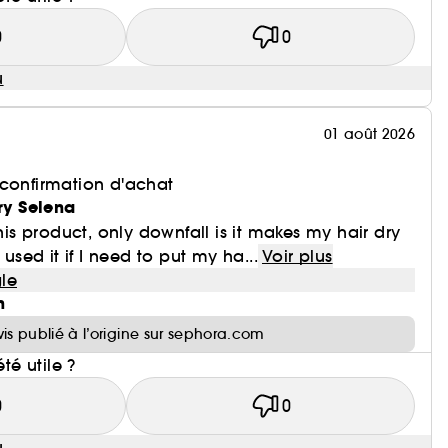
0
0
u
01 août 2026
 confirmation d'achat
rry Selena
this product, only downfall is it makes my hair dry
 used it if I need to put my ha...
Voir plus
le
n
vis publié à l’origine sur sephora.com
été utile ?
0
0
u