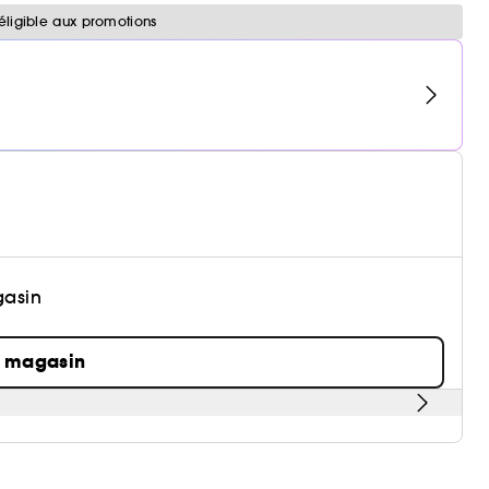
éligible aux promotions
gasin
n magasin