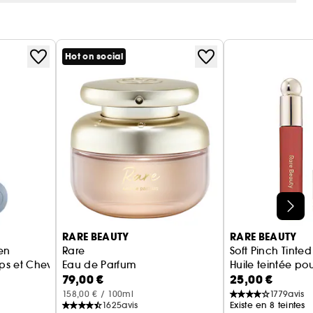
pour un coup de boost rapide.
 vaporiser délicatement sur les cheveux et le corps
rfum frais de la tête aux pieds. Son flacon
Hot on social
e côté et de haut en bas pour libérer une brume
ouveler l'application tout au long de la journée
 lait préféré !
ique recyclé post-consommation (PCR).
RARE BEAUTY
RARE BEAUTY
en
Rare
Soft Pinch Tinted 
ps et Cheveux
Eau de Parfum
Huile teintée pou
79,00 €
25,00 €
158,00 € / 100ml
1779
avis
1625
avis
Existe en 8 teintes