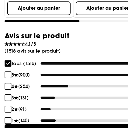
Ajouter au panier
Ajouter au panie
Avis sur le produit
4.1/5
(1516 avis sur le produit)
Tous (1516)
5
(900)
4
(254)
3
(131)
2
(91)
1
(140)