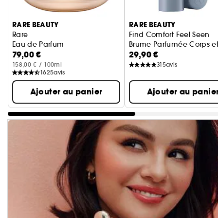
Ignorer le carrousel produits
RARE BEAUTY
RARE BEAUTY
Rare
Find Comfort Feel Seen
Eau de Parfum
Brume Parfumée Corps e
79,00 €
29,90 €
158,00 € / 100ml
315
avis
1625
avis
Ajouter au panier
Ajouter au panie