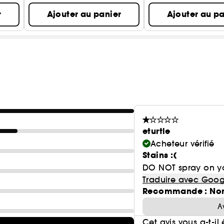
r
Ajouter au panier
Ajouter au pa
eturtle
Acheteur vérifié
Stains :(
DO NOT spray on you
Traduire avec Goog
Recommande : No
A
Cet avis vous a-t-il 