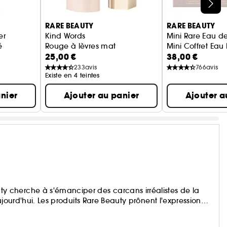
RARE BEAUTY
RARE BEAUTY
er
Kind Words
Mini Rare Eau d
é
Rouge à lèvres mat
Mini Coffret Eau
25,00 €
38,00 €
233
avis
766
avis
Existe en 4 teintes
nier
Ajouter au panier
Ajouter a
 cherche à s'émanciper des carcans irréalistes de la
ujourd'hui. Les produits Rare Beauty prônent l'expression
formules feel-good glissent sur la peau pour offrir une
heur à votre visage, afin de révéler votre beauté