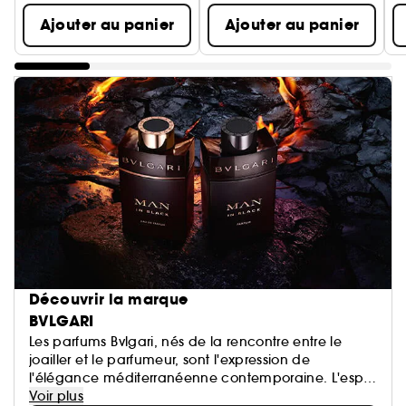
Ajouter au panier
Ajouter au panier
Découvrir la marque
BVLGARI
Les parfums Bvlgari, nés de la rencontre entre le
joailler et le parfumeur, sont l'expression de
l'élégance méditerranéenne contemporaine. L'esprit
novateur, le sens de la magnificence et la maîtrise
Voir plus