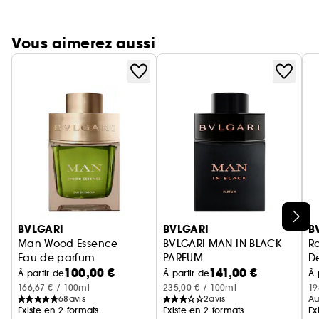
Vous aimerez aussi
Ignorer le carrousel produits
BVLGARI
BVLGARI
B
Man Wood Essence
BVLGARI MAN IN BLACK
R
Eau de parfum
PARFUM
De
100,00 €
141,00 €
Ea
À partir de
À partir de
À 
166,67 € / 100ml
235,00 € / 100ml
19
68
avis
2
avis
Au
Existe en 2 formats
Existe en 2 formats
Ex