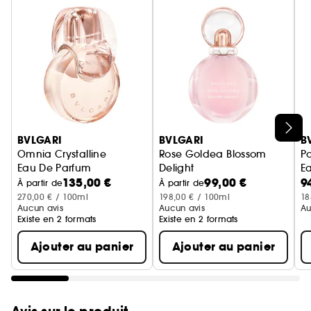
Ignorer le carrousel produits
BVLGARI
BVLGARI
B
Omnia Crystalline
Rose Goldea Blossom
P
Eau De Parfum
Delight
Ea
135,00 €
99,00 €
9
Eau De Toilette
À partir de
À partir de
270,00 € / 100ml
198,00 € / 100ml
18
Aucun avis
Aucun avis
Au
Existe en 2 formats
Existe en 2 formats
Ajouter au panier
Ajouter au panier