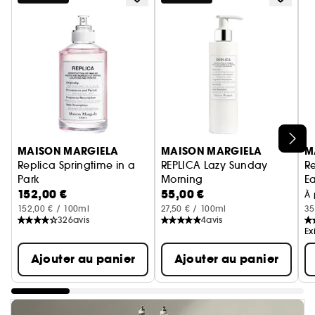
Ignorer le carrousel produits
MAISON MARGIELA
MAISON MARGIELA
M
Replica Springtime in a
REPLICA Lazy Sunday
R
Park
Morning
Ea
152,00 €
55,00 €
Eau de Toilette Florale Fruitée
Lait Corps Floral Musqué
À 
152,00 € / 100ml
27,50 € / 100ml
35
326
avis
4
avis
Ex
Ajouter au panier
Ajouter au panier