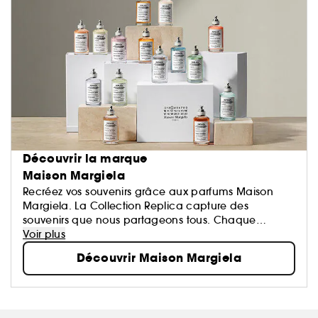
Découvrir la marque
Maison Margiela
Recréez vos souvenirs grâce aux parfums Maison
Margiela. La Collection Replica capture des
souvenirs que nous partageons tous. Chaque
parfum évoque instantanément des images et des
Voir plus
émotions positives qui ont marqué l’inconscient
Découvrir Maison Margiela
collectif ainsi que notre histoire personnelle.