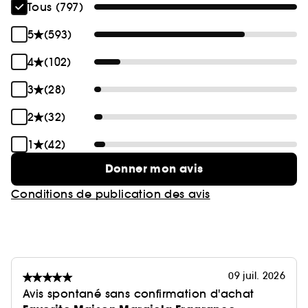
Tous (797)
5
(593)
4
(102)
3
(28)
2
(32)
1
(42)
Donner mon avis
Conditions de publication des avis
09 juil. 2026
Avis spontané sans confirmation d'achat