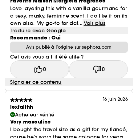
Favorite Maison Margiela Fragrance
Love layering this with a vanilla gourmand for
a sexy, musky, feminine scent. I do like it on its
own also. My go-to for dat...
Voir plus
Traduire avec Google
Recommande : Oui
Avis publié à l’origine sur sephora.com
Cet avis vous a-t-il été utile ?
0
0
Signaler ce contenu
16 juin 2026
lexfaithh
Acheteur vérifié
Very masculine
I bought the travel size as a gift for my fiancé,
cause he’s worn the same cologne for years