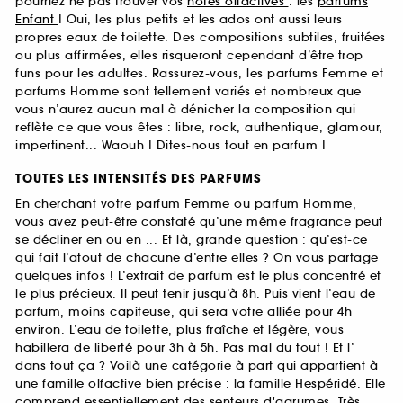
pourriez ne pas trouver vos
notes olfactives
: les
parfums
Enfant
! Oui, les plus petits et les ados ont aussi leurs
propres eaux de toilette. Des compositions subtiles, fruitées
ou plus affirmées, elles risqueront cependant d’être trop
funs pour les adultes. Rassurez-vous, les parfums Femme et
parfums Homme sont tellement variés et nombreux que
vous n’aurez aucun mal à dénicher la composition qui
reflète ce que vous êtes : libre, rock, authentique, glamour,
impertinent... Waouh ! Dites-nous tout en parfum !
TOUTES LES INTENSITÉS DES PARFUMS
En cherchant votre parfum Femme ou parfum Homme,
vous avez peut-être constaté qu’une même fragrance peut
se décliner en ou en ... Et là, grande question : qu’est-ce
qui fait l’atout de chacune d’entre elles ? On vous partage
quelques infos ! L’extrait de parfum est le plus concentré et
le plus précieux. Il peut tenir jusqu’à 8h. Puis vient l’eau de
parfum, moins capiteuse, qui sera votre alliée pour 4h
environ. L’eau de toilette, plus fraîche et légère, vous
habillera de liberté pour 3h à 5h. Pas mal du tout ! Et l’
dans tout ça ? Voilà une catégorie à part qui appartient à
une famille olfactive bien précise : la famille Hespéridé. Elle
comprend essentiellement des senteurs d'agrumes. Très