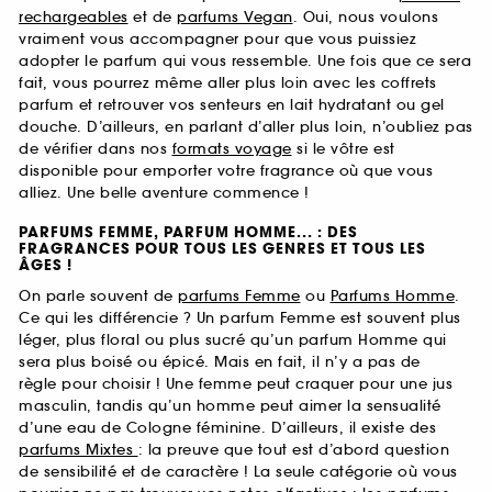
rechargeables
et de
parfums Vegan
. Oui, nous voulons
vraiment vous accompagner pour que vous puissiez
adopter le parfum qui vous ressemble. Une fois que ce sera
fait, vous pourrez même aller plus loin avec les coffrets
parfum et retrouver vos senteurs en lait hydratant ou gel
douche. D’ailleurs, en parlant d’aller plus loin, n’oubliez pas
de vérifier dans nos
formats voyage
si le vôtre est
disponible pour emporter votre fragrance où que vous
alliez. Une belle aventure commence !
PARFUMS FEMME, PARFUM HOMME... : DES
FRAGRANCES POUR TOUS LES GENRES ET TOUS LES
ÂGES !
On parle souvent de
parfums Femme
ou
Parfums Homme
.
Ce qui les différencie ? Un parfum Femme est souvent plus
léger, plus floral ou plus sucré qu’un parfum Homme qui
sera plus boisé ou épicé. Mais en fait, il n’y a pas de
règle pour choisir ! Une femme peut craquer pour une jus
masculin, tandis qu’un homme peut aimer la sensualité
d’une eau de Cologne féminine. D’ailleurs, il existe des
parfums Mixtes
: la preuve que tout est d’abord question
de sensibilité et de caractère ! La seule catégorie où vous