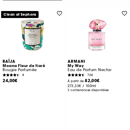
Clean at Sephora
BAÏJA
ARMANI
Moana Fleur de tiaré
My Way
Bougie Parfumée
Eau de Parfum Nectar
8
704
24,00€
82,00€
À partir de
273,33€
/
100ml
3 contenances disponibles