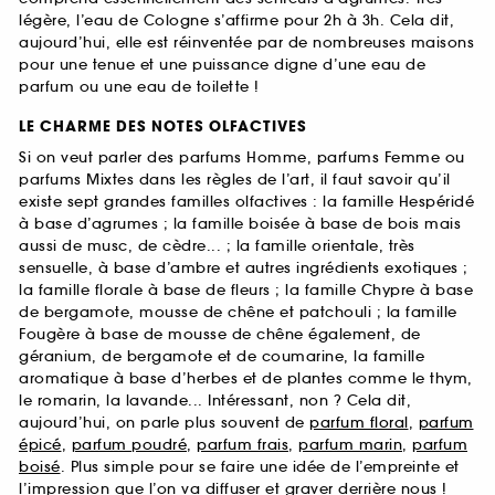
légère, l’eau de Cologne s’affirme pour 2h à 3h. Cela dit,
aujourd’hui, elle est réinventée par de nombreuses maisons
pour une tenue et une puissance digne d’une eau de
parfum ou une eau de toilette !
LE CHARME DES NOTES OLFACTIVES
Si on veut parler des parfums Homme, parfums Femme ou
parfums Mixtes dans les règles de l’art, il faut savoir qu’il
existe sept grandes familles olfactives : la famille Hespéridé
à base d’agrumes ; la famille boisée à base de bois mais
aussi de musc, de cèdre... ; la famille orientale, très
sensuelle, à base d’ambre et autres ingrédients exotiques ;
la famille florale à base de fleurs ; la famille Chypre à base
de bergamote, mousse de chêne et patchouli ; la famille
Fougère à base de mousse de chêne également, de
géranium, de bergamote et de coumarine, la famille
aromatique à base d’herbes et de plantes comme le thym,
le romarin, la lavande... Intéressant, non ? Cela dit,
aujourd’hui, on parle plus souvent de
parfum floral
,
parfum
épicé
,
parfum poudré
,
parfum frais
,
parfum marin
,
parfum
boisé
. Plus simple pour se faire une idée de l’empreinte et
l’impression que l’on va diffuser et graver derrière nous !