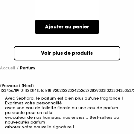
Ajouter au panier
Voir plus de produits
Accueil
Parfum
[
Previous
]
[
Next
]
1
2
3
4
5
6
7
8
9
10
11
12
13
14
15
16
17
18
19
20
21
22
23
24
25
26
27
28
29
30
31
32
33
34
35
36
37
Avec Sephora, le parfum est bien plus qu'une fragrance !
Exprimez votre personnalité
avec une eau de toilette florale ou une eau de parfum
puissante pour un reflet
évocateur de nos humeurs, nos envies... Best-sellers ou
nouveautés parfum,
arborez votre nouvelle signature !