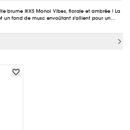
lle brume IKKS Monoi Vibes, florale et ambrée ! La
et un fond de musc envoûtant s'allient pour un
n style vibrant et audacieux !