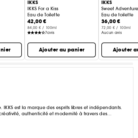
IKKS
IKKS
IKKS For a Kiss
Sweet Adventur
Eau de Toilette
Eau de toilette
42,00 €
36,00 €
84,00 € / 100ml
72,00 € / 100ml
7
avis
Aucun avis
nier
Ajouter au panier
Ajouter a
 IKKS est la marque des esprits libres et indépendants.
créativité, authenticité et modernité à travers des
ations. Elle est aujourd’hui la seule marque à proposer des
ents. Des enfants de 0 à 18 ans espiègles, plein de vie et