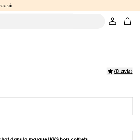
vous🧳
(0 avis)
hat dans la marque IKKS hors coffrets.