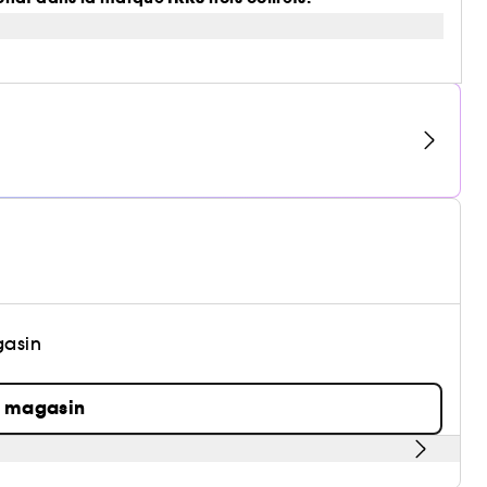
gasin
n magasin