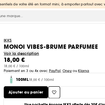
ssentiels de votre été en format mini, à emporter partout avec 
IKKS
MONOI VIBES-BRUME PARFUMEE
Voir la description
18,00 €
18,00 € / 100ml
Paiement en 3 ou 4x avec
PayPal
,
Oney
ou
Klarna
100ML
18,00 € / 100ml
Ajouter au panier
Une pochette éponge IKKS offerte dès 30€ d’ac