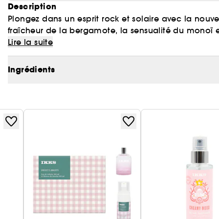
Description
Plongez dans un esprit rock et solaire avec la nouve
fraîcheur de la bergamote, la sensualité du monoï 
parfum solaire et affirmé. À emporter partout pour u
Lire la suite
Ingrédients