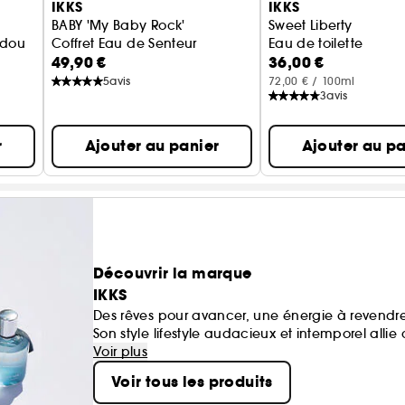
IKKS
IKKS
BABY 'My Baby Rock'
Sweet Liberty
udou
Coffret Eau de Senteur
Eau de toilette
49,90 €
36,00 €
5
avis
72,00 € / 100ml
3
avis
r
Ajouter au panier
Ajouter au pa
Découvrir la marque
IKKS
Des rêves pour avancer, une énergie à revendre.
Son style lifestyle audacieux et intemporel allie 
fragrances à forte personnalité riches en inspir
Voir plus
parfums à la fois pour bébés, enfants et adolesc
Voir tous les produits
d’humour.