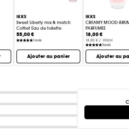
IKKS
IKKS
Sweet Liberty mix & match
CREAMY MOOD-BRU
Coffret Eau de toilette
PARFUMEE
55,00 €
18,00 €
1
avis
18,00 € / 100ml
3
avis
r
Ajouter au panier
Ajouter au pa
C