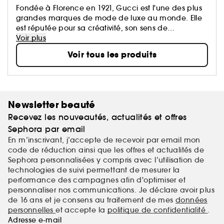
Fondée à Florence en 1921, Gucci est l'une des plus
grandes marques de mode de luxe au monde. Elle
est réputée pour sa créativité, son sens de
l’innovation et son savoir-faire artisanal italien. Gucci
Voir plus
est membre du groupe Kering, leader mondial dans
Voir tous les produits
le domaine du prêt-à-porter et des accessoires, qui
possède un large portefolio de grandes marques du
luxe, du sport et art de vivre.
Newsletter beauté
Recevez les nouveautés, actualités et offres
Sephora par email
En m’inscrivant, j’accepte de recevoir par email mon
code de réduction ainsi que les offres et actualités de
Sephora personnalisées y compris avec l’utilisation de
technologies de suivi permettant de mesurer la
performance des campagnes afin d'optimiser et
personnaliser nos communications. Je déclare avoir plus
de 16 ans et je consens au traitement de mes
données
personnelles
et accepte la
politique de confidentialité
.
Adresse e-mail