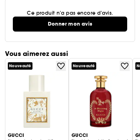
Ce produit n’a pas encore d’avis.
Donner mon avis
Vous aimerez aussi
Nouveauté
Nouveauté
N
Ignorer le carrousel produits
GUCCI
GUCCI
G