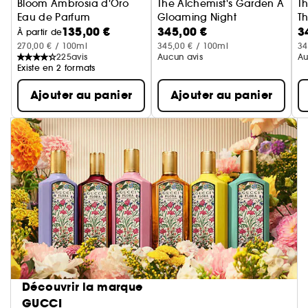
Bloom Ambrosia d'Oro
The Alchemist's Garden A
T
Eau de Parfum
Gloaming Night
Th
135,00 €
345,00 €
3
Eau de Parfum
E
À partir de
270,00 € / 100ml
345,00 € / 100ml
34
225
avis
Aucun avis
Au
Existe en 2 formats
Ajouter au panier
Ajouter au panier
Découvrir la marque
GUCCI