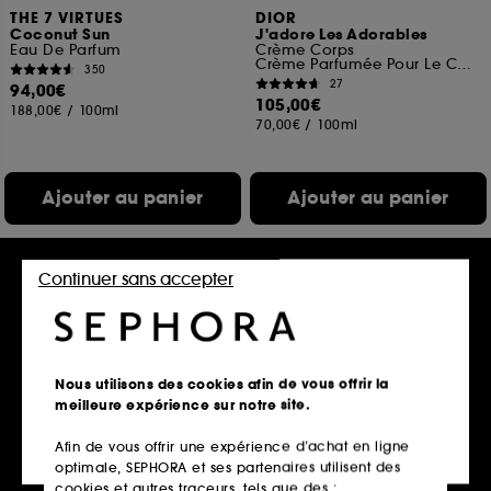
THE 7 VIRTUES
DIOR
Coconut Sun
J'adore Les Adorables
Eau De Parfum
Crème Corps
Crème Parfumée Pour Le Corps
350
27
94,00€
105,00€
188,00€
/
100ml
70,00€
/
100ml
Ajouter au panier
Ajouter au panier
Continuer sans accepter
Nous utilisons des cookies afin de vous offrir la
meilleure expérience sur notre site.
Afin de vous offrir une expérience d’achat en ligne
CHLOÉ
ACQUA DI PARMA
optimale, SEPHORA et ses partenaires utilisent des
Chloé Atelier des Fleurs
Signatures of the Sun
Violette
Magnolia Infinita
cookies et autres traceurs, tels que des :