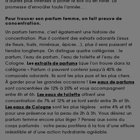
d’autres plus intenses à porter le soir ou en hiver. La
promesse d’envoûter toute l’année...
Pour trouver son parfum femme, on fait preuve de
concentration.
Un parfum femme, c’est également une histoire de
concentration. Plus il contient des extraits odorants (issus
de fleurs, fruits, minéraux, épices...), plus il sera puissant et
tiendra longtemps. On distingue quatre catégories : le
parfum, l’eau de parfum, l’eau de toilette et l’eau de
Cologne.
Les
extraits de parfums
(que l’on trouve dans la
catégorie « Parfum ») peuvent contenir jusqu’à 40% de
composés odorants. Ils sont les plus purs et les plus chers.
À garder pour les grandes occasions !
Les
eaux de parfums
sont concentrées de 12% à 20% et vous accompagnent
entre 4h et 6h.
Les eaux de toilette
offrent une
concentration de 7% et 12% et se font sentir entre 3h et 5h.
Les eaux de Cologne
sont les plus légères : entre 4% et 6%
pour une présence sur la peau de 2h à 3h. Vous désirez un
parfum femme encore plus léger ? Pensez aux soins du
corps parfumés : votre peau profitera à la fois d’une effluve
irrésistible et d’une action hydratante agréable.