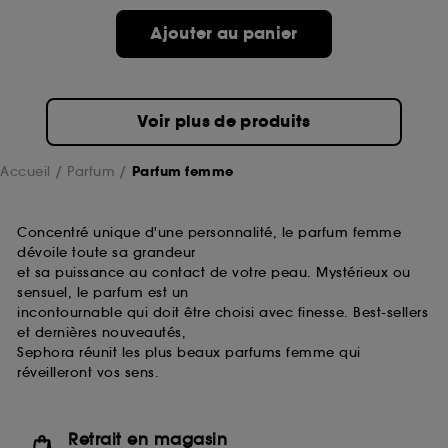
de ces cookies grâce au bouton "personnaliser mes
choix" ci-dessous ou décider de "tout accepter".
Ajouter au panier
Sephora pourra associer les informations de
navigation collectées par ces Cookies, pour les
finalités acceptées, avec les données personnelles
collectées ou générées lors de votre activité en ligne
Voir plus de produits
ou en magasin. Pour refuser tous les cookies, cliques
sur "continuer sans accepter". Voous pouvez à tout
moment choisir de retirer votrte consentement. Si vous
Accueil
Parfum
Parfum femme
souhaitez obtenir plus d'information sur les cookies
utilisés,
cliquez
ici
.
Concentré unique d'une personnalité, le parfum femme
dévoile toute sa grandeur
et sa puissance au contact de votre peau. Mystérieux ou
sensuel, le parfum est un
incontournable qui doit être choisi avec finesse. Best-sellers
et dernières nouveautés,
Sephora réunit les plus beaux parfums femme qui
réveilleront vos sens.
Retrait en magasin