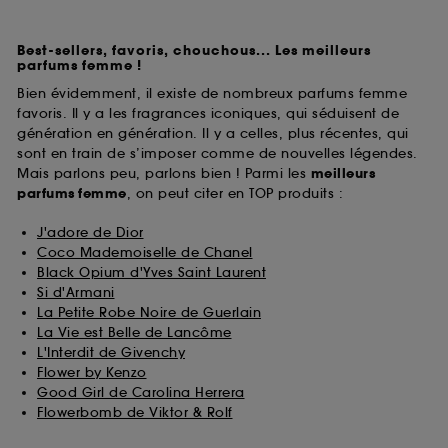
Best-sellers, favoris, chouchous... Les meilleurs
parfums femme !
Bien évidemment, il existe de nombreux parfums femme
favoris. Il y a les fragrances iconiques, qui séduisent de
génération en génération. Il y a celles, plus récentes, qui
sont en train de s’imposer comme de nouvelles légendes.
Mais parlons peu, parlons bien ! Parmi les
meilleurs
parfums
femme
, on peut citer en TOP produits :
J'adore de Dior
Coco Mademoiselle de Chanel
Black Opium d'Yves Saint Laurent
Si d'Armani
La Petite Robe Noire de Guerlain
La Vie est Belle de Lancôme
L'Interdit de Givenchy
Flower by Kenzo
Good Girl de Carolina Herrera
Flowerbomb de Viktor & Rolf