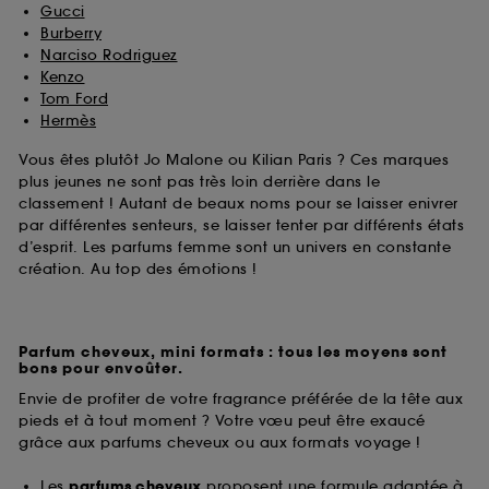
Gucci
Burberry
Narciso Rodriguez
Kenzo
Tom Ford
Hermès
Vous êtes plutôt Jo Malone ou Kilian Paris ? Ces marques
plus jeunes ne sont pas très loin derrière dans le
classement ! Autant de beaux noms pour se laisser enivrer
par différentes senteurs, se laisser tenter par différents états
d’esprit. Les parfums femme sont un univers en constante
création. Au top des émotions !
Parfum cheveux, mini formats : tous les moyens sont
bons pour envoûter.
Envie de profiter de votre fragrance préférée de la tête aux
pieds et à tout moment ? Votre vœu peut être exaucé
grâce aux parfums cheveux ou aux formats voyage !
Les
parfums cheveux
proposent une formule adaptée à