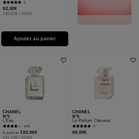
1
92,00€
230,00€
/
100ml
Ajouter au panier
CHANEL
CHANEL
N°5
N°5
L'Eau
Le Parfum Cheveux
220
3
102,00€
86,00€
À partir de
291,43€
/
100ml