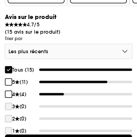
Cédez au frisson défendu avec L'Interdit, une
Avis sur le produit
invitation à braver les conventions et à affirmer
4.7/5
votre singularité.
(15 avis sur le produit)
Trier par
Les plus récents
Tous (15)
5
(11)
4
(4)
3
(0)
2
(0)
1
(0)