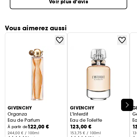
Voir plus d'avis
Vous aimerez aussi
Ignorer le carrousel produits
GIVENCHY
GIVENCHY
G
Organza
L'Interdit
G
Eau de Parfum
Eau de Toilette
E
122,00 €
123,00 €
1
À partir de
244,00 € / 100ml
153,75 € / 100ml
13