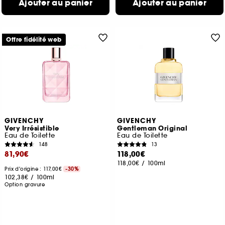
Ajouter au panier
Ajouter au panier
Offre fidélité web
GIVENCHY
GIVENCHY
Very Irrésistible
Gentleman Original
Eau de Toilette
Eau de Toilette
148
13
81,90€
118,00€
118,00€
/
100ml
Prix d'origine : 117,00€
-30%
102,38€
/
100ml
Option gravure