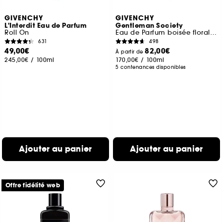
GIVENCHY
GIVENCHY
L'Interdit Eau de Parfum
Gentleman Society
Roll On
Eau de Parfum boisée florale aromatique pour homme
631
498
49,00€
82,00€
À partir de
245,00€
/
100ml
170,00€
/
100ml
5 contenances disponibles
Ajouter au panier
Ajouter au panier
Offre fidélité web