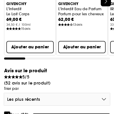
Ignorer le carrousel produits
GIVENCHY
GIVENCHY
G
L'inspiration :
L'Interdit
L'Interdit Eau de Parfum
Expression de la dualité inattendue entre la
Le Lait Corps
Parfum pour les cheveux
Le
69,00 €
62,00 €
6
passion intense et la séduction en douceur,
34,50 € / 100ml
13
avis
33
Givenchy Gentleman Eau de Parfum Boisée pour
15
avis
homme est une fragrance intemporelle pour les
gentlemen au charme incandescent.
Ajouter au panier
Ajouter au panier
Avis sur le produit
5/5
(52 avis sur le produit)
Trier par
Les plus récents