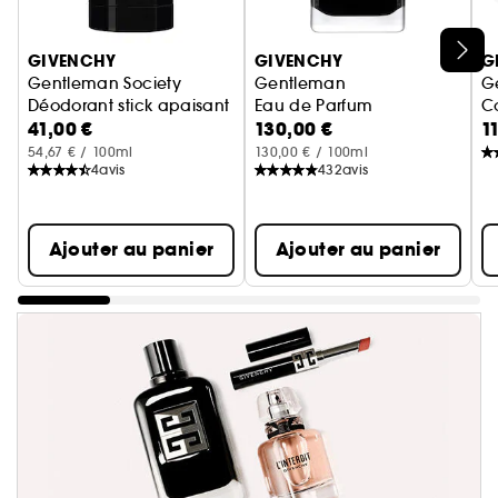
Ignorer le carrousel produits
GIVENCHY
GIVENCHY
G
Gentleman Society
Gentleman
G
Déodorant stick apaisant
Eau de Parfum
Co
41,00 €
130,00 €
1
54,67 € / 100ml
130,00 € / 100ml
4
avis
432
avis
Ajouter au panier
Ajouter au panier