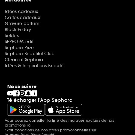
Idées cadeaux
Cartes cadeaux
Gravure parfum
Black Friday
Soldes
SEPHORA edit
Sephora Prize
Sephora Beautiful Club
Clean at Sephora
Idées & Inspirations Beauté
Nous suivre
Télécharger l’App Sephora
Vous pouvez consulter la liste des marques exclues de nos
Mentions additionnelles
promotions
ici.
*Voir conditions de nos offres promotionnelles sur
la page Bons Plans Beauté.