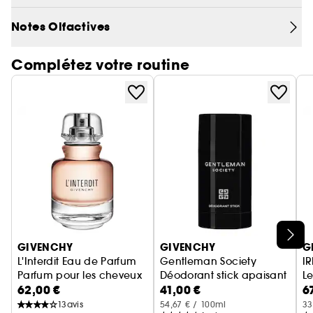
l'intemporalité du Gentleman Givenchy.
Notes Olfactives
Un classique fidèle à son ADN d'origine
Complétez votre routine
Redécouvrez votre fragrance Gentleman Eau de
Toilette Originale, désormais disponible dans un
packaging réinventé pour une olfaction
inchangée. Fidèle à son ADN originel, le parfum
se dévoile dans l'élégant et iconique flacon
Gentleman Givenchy, incarnant l'élégance
indémodable d'une identité forte et puissante.
Ignorer le carrousel produits
GIVENCHY
GIVENCHY
G
L'Interdit Eau de Parfum
Gentleman Society
Parfum pour les cheveux
Déodorant stick apaisant
Le
62,00 €
41,00 €
6
13
avis
54,67 € / 100ml
33