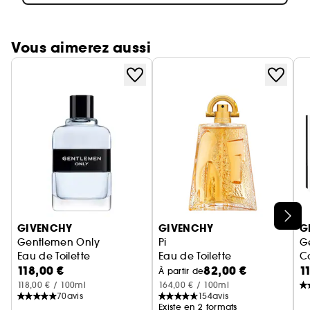
Vous aimerez aussi
Ignorer le carrousel produits
GIVENCHY
GIVENCHY
G
Gentlemen Only
Pi
G
Eau de Toilette
Eau de Toilette
Co
118,00 €
82,00 €
1
À partir de
118,00 € / 100ml
164,00 € / 100ml
70
avis
154
avis
Existe en 2 formats