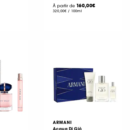
160,00€
À partir de
320,00€
/
100ml
ARMANI
Acqua Di Giò