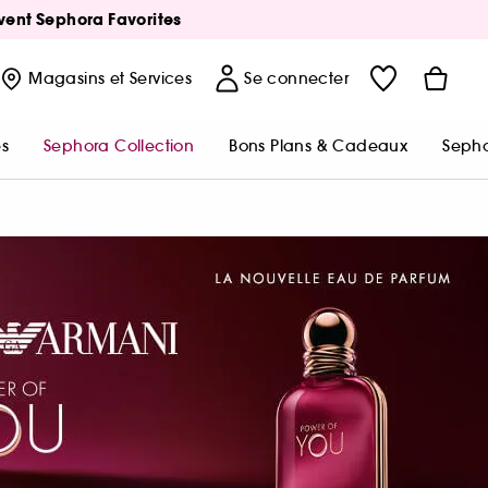
Avent Sephora Favorites
Magasins
et Services
Se connecter
s
Sephora Collection
Bons Plans & Cadeaux
Sepho