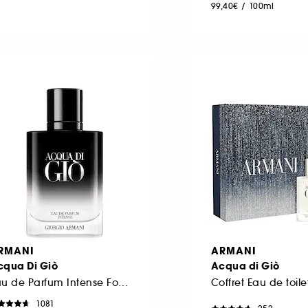
99,40€
/
100ml
RMANI
ARMANI
cqua Di Giò
Acqua di Giò
Eau de Parfum Intense Fougère Aquatique Fruitée
1081