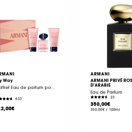
RMANI
ARMANI
y Way
ARMANI PRIVÉ RO
D'ARABIE
Coffret Eau de parfum pour femme
Eau de Parfum
23
633
350,00€
22,00€
350,00€
/
100ml