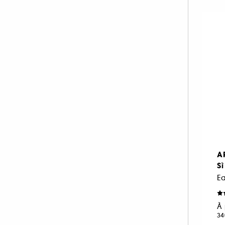
A
Sì
À 
34