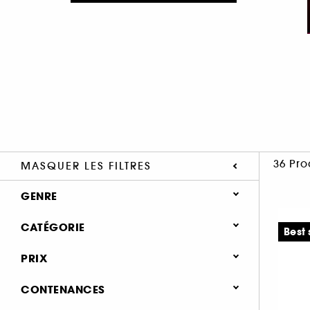
36 Pro
MASQUER LES FILTRES
GENRE
Mixte (15)
CATÉGORIE
Best 
Femme (11)
Parfum
PRIX
Homme (11)
Notes olfactives
CONTENANCES
Parfum floral (35)