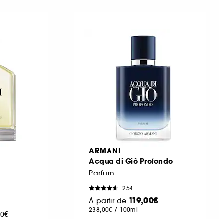
ARMANI
Acqua di Giò Profondo
Parfum
254
119,00€
À partir de
238,00€
/
100ml
00€