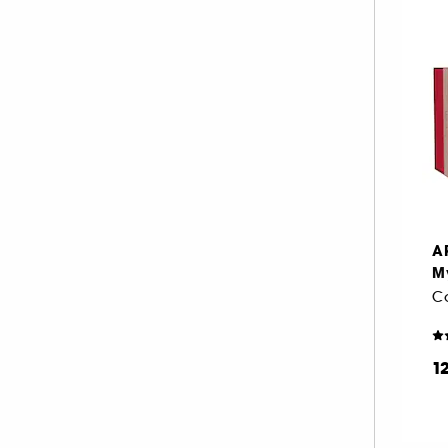
A
M
1