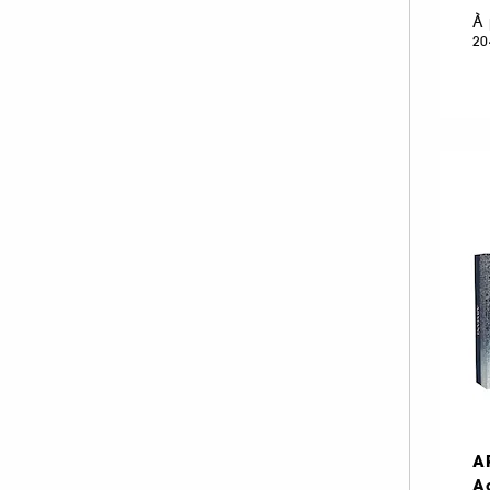
À 
20
A
A