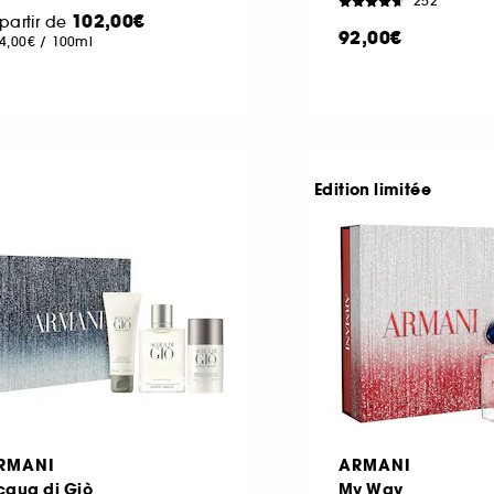
252
102,00€
partir de
92,00€
4,00€
/
100ml
Edition limitée
RMANI
ARMANI
cqua di Giò
My Way