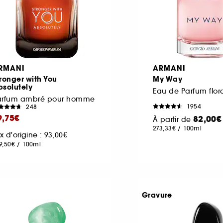
RMANI
ARMANI
ronger with You
My Way
bsolutely
arfum ambré pour homme
1954
248
9,75€
82,00€
À partir de
273,33€
/
100ml
ix d'origine : 93,00€
9,50€
/
100ml
Gravure