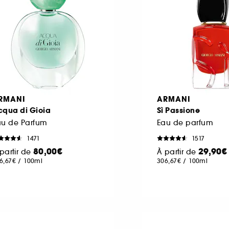
RMANI
ARMANI
cqua di Gioia
Sì Passione
au de Parfum
Eau de parfum
1471
1517
80,00€
29,90€
partir de
À partir de
6,67€
/
100ml
306,67€
/
100ml