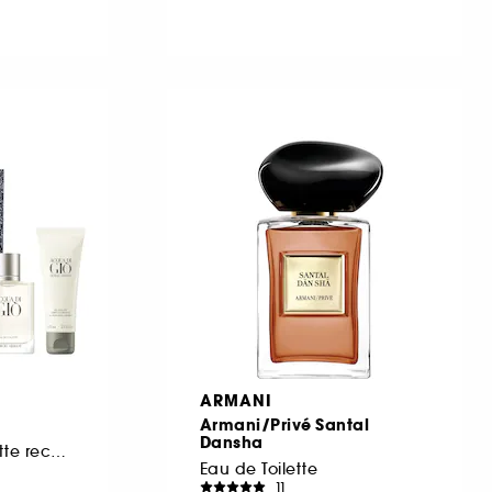
ARMANI
Armani/Privé Santal
Dansha
Coffret Eau de toilette rechargeable pour homme
Eau de Toilette
11