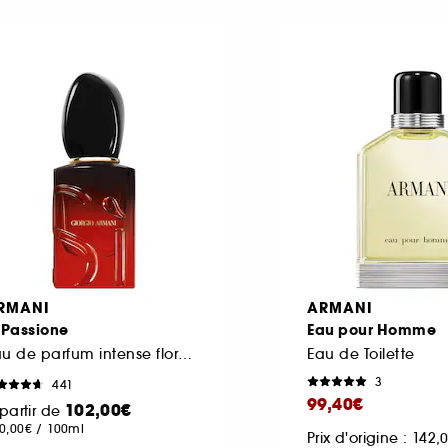
RMANI
ARMANI
 Passione
Eau pour Homme
Eau de parfum intense florale ambrée Rechargeable
Eau de Toilette
3
441
99,40€
102,00€
partir de
0,00€
/
100ml
Prix d'origine : 142,