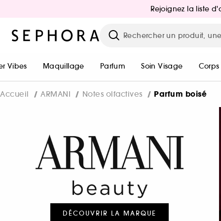
Rejoignez la liste 
r Vibes
Maquillage
Parfum
Soin Visage
Corps
Parfum boisé
Accueil
ARMANI
Notes olfactives
DÉCOUVRIR LA MARQUE