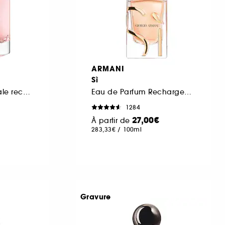
ARMANI
Sì
Eau de Parfum florale rechargeable pour femme
Eau de Parfum Rechargeable
1284
27,00€
À partir de
283,33€
/
100ml
Gravure