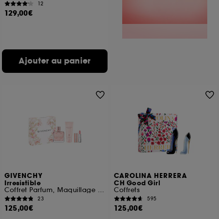
12
129,00€
Ajouter au panier
GIVENCHY
CAROLINA HERRERA
Irresistible
CH Good Girl
Coffret Parfum, Maquillage et Corps & Bain
Coffrets
23
595
125,00€
125,00€