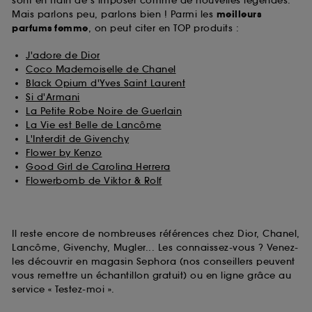
sont en train de s’imposer comme de nouvelles légendes.
Mais parlons peu, parlons bien ! Parmi les
meilleurs
parfums
femme
, on peut citer en TOP produits :
J'adore de Dior
Coco Mademoiselle de Chanel
Black Opium d'Yves Saint Laurent
Si d'Armani
La Petite Robe Noire de Guerlain
La Vie est Belle de Lancôme
L'Interdit de Givenchy
Flower by Kenzo
Good Girl de Carolina Herrera
Flowerbomb de Viktor & Rolf
Il reste encore de nombreuses références chez Dior, Chanel,
Lancôme, Givenchy, Mugler... Les connaissez-vous ? Venez-
les découvrir en magasin Sephora (nos conseillers peuvent
vous remettre un échantillon gratuit) ou en ligne grâce au
service « Testez-moi ».