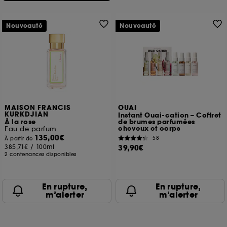
Nouveauté
Nouveauté
MAISON FRANCIS
OUAI
KURKDJIAN
Instant Ouai-cation – Coffret
À la rose
de brumes parfumées
cheveux et corps
Eau de parfum
135,00€
58
À partir de
385,71€
/
100ml
39,90€
2 contenances disponibles
En rupture,
En rupture,
m’alerter
m’alerter