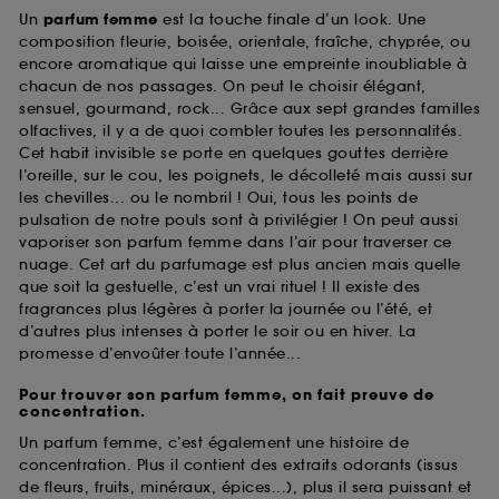
Cookies de sécurisation des paiements en ligne :
Un
parfum femme
est la touche finale d’un look. Une
ils nous permettent de lutter notamment contre les
composition fleurie, boisée, orientale, fraîche, chyprée, ou
fraudes aux moyens de paiement et les
encore aromatique qui laisse une empreinte inoubliable à
usurpations d’identité.
chacun de nos passages. On peut le choisir élégant,
sensuel, gourmand, rock... Grâce aux sept grandes familles
Cookies fonctionnels :
il s’agit de cookies
olfactives, il y a de quoi combler toutes les personnalités.
permettant l’affichage et/ou la fourniture de
Cet habit invisible se porte en quelques gouttes derrière
certaines fonctionnalités du site, tel que les
l’oreille, sur le cou, les poignets, le décolleté mais aussi sur
cookies d’authentification qui sont utilisés afin de
vous faire bénéficier de l’authentification
les chevilles... ou le nombril ! Oui, tous les points de
prolongée vous permettant d’accéder à votre
pulsation de notre pouls sont à privilégier ! On peut aussi
compte lors de votre prochaine visite sur le site
vaporiser son parfum femme dans l’air pour traverser ce
sans saisir à nouveau votre identifiant et mot de
nuage. Cet art du parfumage est plus ancien mais quelle
passe.
que soit la gestuelle, c’est un vrai rituel ! Il existe des
fragrances plus légères à porter la journée ou l’été, et
d’autres plus intenses à porter le soir ou en hiver. La
promesse d’envoûter toute l’année...
A l'exception des cookies techniques, le dépôt et la
lecture de ces traceurs requiert votre accord. Vous
Pour trouver son parfum femme, on fait preuve de
pouvez personnaliser vos choix concernant le dépôt
concentration.
de ces cookies grâce au bouton "personnaliser mes
Un parfum femme, c’est également une histoire de
choix" ci-dessous ou décider de "tout accepter".
concentration. Plus il contient des extraits odorants (issus
Sephora pourra associer les informations de
de fleurs, fruits, minéraux, épices...), plus il sera puissant et
navigation collectées par ces Cookies, pour les