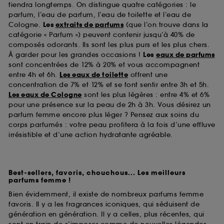
tiendra longtemps. On distingue quatre catégories : le
finalités acceptées, avec les données personnelles
collectées ou générées lors de votre activité en ligne
parfum, l’eau de parfum, l’eau de toilette et l’eau de
ou en magasin. Pour refuser tous les cookies, cliques
Cologne.
Les
extraits de parfums
(que l’on trouve dans la
sur "continuer sans accepter". Voous pouvez à tout
catégorie « Parfum ») peuvent contenir jusqu’à 40% de
moment choisir de retirer votrte consentement. Si vous
composés odorants. Ils sont les plus purs et les plus chers.
souhaitez obtenir plus d'information sur les cookies
À garder pour les grandes occasions !
Les
eaux de parfums
utilisés,
cliquez
ici
.
sont concentrées de 12% à 20% et vous accompagnent
entre 4h et 6h.
Les eaux de toilette
offrent une
concentration de 7% et 12% et se font sentir entre 3h et 5h.
Les eaux de Cologne
sont les plus légères : entre 4% et 6%
pour une présence sur la peau de 2h à 3h. Vous désirez un
parfum femme encore plus léger ? Pensez aux soins du
corps parfumés : votre peau profitera à la fois d’une effluve
irrésistible et d’une action hydratante agréable.
Best-sellers, favoris, chouchous... Les meilleurs
parfums femme !
Bien évidemment, il existe de nombreux parfums femme
favoris. Il y a les fragrances iconiques, qui séduisent de
génération en génération. Il y a celles, plus récentes, qui