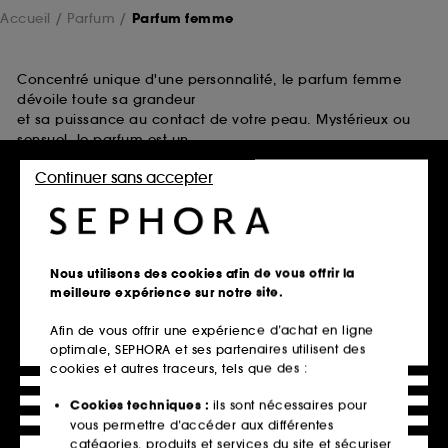
Accueil
Parfum
Parfum femme
Concentré unique d'une personnalité, le parfum femme
dévoile toute sa grandeur
et sa puissance au contact de votre peau. Mystérieux ou
sensuel, le parfum est un
incontournable qui doit être choisi avec finesse. Best-sellers
Continuer sans accepter
et dernières nouveautés,
Sephora réunit les plus beaux parfums femme qui
réveilleront vos sens.
Nous utilisons des cookies afin de vous offrir la
Retrait en magasin
meilleure expérience sur notre site.
Click & Collect en 2h offert
Afin de vous offrir une expérience d’achat en ligne
En savoir plus
optimale, SEPHORA et ses partenaires utilisent des
cookies et autres traceurs, tels que des :
Livraison standard offerte
Cookies techniques :
ils sont nécessaires pour
à domicile dès 60€ en France
vous permettre d’accéder aux différentes
métropolitaine et Monaco
catégories, produits et services du site et sécuriser