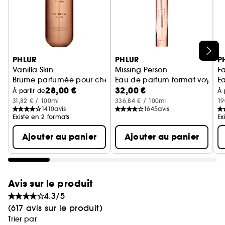
Ignorer le carrousel produits
PHLUR
PHLUR
P
Vanilla Skin
Missing Person
Fa
Brume parfumée pour cheveux et corps
Eau de parfum format voyag
E
28,00 €
32,00 €
À partir de
À 
31,82 € / 100ml
336,84 € / 100ml
19
1410
avis
1645
avis
Existe en 2 formats
Ex
Ajouter au panier
Ajouter au panier
Avis sur le produit
4.3/5
(617 avis sur le produit)
Trier par