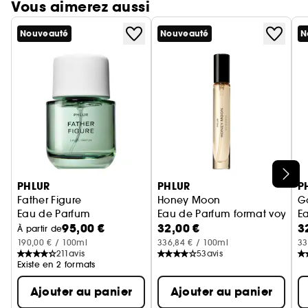
Vous aimerez aussi
Nouveauté
Nouveauté
N
Ignorer le carrousel produits
PHLUR
PHLUR
P
Father Figure
Honey Moon
G
Eau de Parfum
Eau de Parfum format voyage
E
95,00 €
32,00 €
3
À partir de
190,00 € / 100ml
336,84 € / 100ml
33
211
avis
53
avis
Existe en 2 formats
Ajouter au panier
Ajouter au panier