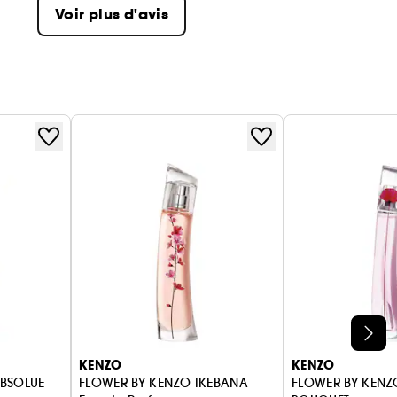
Voir plus d'avis
KENZO
KENZO
ABSOLUE
FLOWER BY KENZO IKEBANA
FLOWER BY KENZ