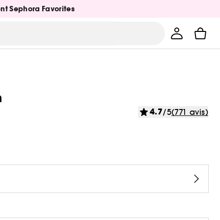
ent Sephora Favorites
m
4.7
/5
(771 avis)