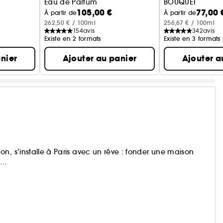
Eau de Parfum
BOUQUET
105,00 €
77,00 
Eau de Parfum F
À partir de
À partir de
262,50 € / 100ml
256,67 € / 100ml
154
avis
342
avis
Existe en 2 formats
Existe en 3 formats
nier
Ajouter au panier
Ajouter a
n, s’installe à Paris avec un rêve : fonder une maison
se. Pour lui, chaque parfum est une ode à la nature.
ré les créations iconiques : Flower by Kenzo, L’Eau
s s’entoure d’ambassadeurs inspirants. Masami
carne Flower by Kenzo tandis que les Coral Gardeners,
ement de L’Eau Kenzo.