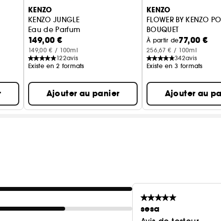
KENZO
KENZO
KENZO JUNGLE
FLOWER BY KENZO P
Eau de Parfum
BOUQUET
149,00 €
77,00 €
Eau de Parfum Floral
À partir de
149,00 € / 100ml
256,67 € / 100ml
122
avis
342
avis
Existe en 2 formats
Existe en 3 formats
r
Ajouter au panier
Ajouter au pa
sesa