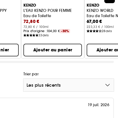
KENZO
KENZO
OPPY
L'EAU KENZO POUR FEMME
KENZO WORLD
Eau de Toilette
Eau de Toilette N
72,80 €
67,00 €
e
72,80 € / 100ml
223,33 € / 100ml
Prix d'origine :
104,00 €
-30%
28
avis
33
avis
nier
Ajouter au panier
Ajouter a
Trier par
Les plus récents
19 juil. 2026