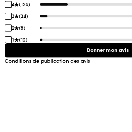
4
(126)
3
(34)
2
(8)
1
(12)
Donner mon avis
Conditions de publication des avis