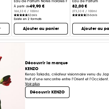
Eau de Parfum Notes Florales Fruitées
Eau de Parfum
49,90 €
82,00 €
t Format Voyage
À partir de
166,33 € / 100ml
273,33 € / 100ml
62
avis
266
avis
Existe en 2 formats
r
Ajouter au panier
Ajouter au pa
Découvrir la marque
KENZO
Kenzo Takada, créateur visionnaire venu du Japo
fruit d’une rencontre entre l’Orient et l’Occident.
« Pour un monde plus beau », telle était sa devi
Voir plus
Coquelicot, eau, bambou, ces symboles ont inspi
Découvrir KENZO
Kenzo et Kenzo Homme.
Pour un monde encore plus beau, KENZO Parfum
Charlotte Lavault, floricultrice responsable, in
véritables jardiniers du corail, portent l’engag