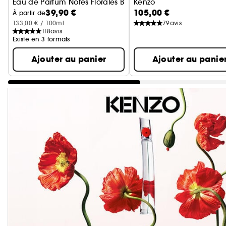
Eau de Parfum Notes Florales Boisées Aquatiques
Kenzo
39,90 €
105,00 €
Coffret Eau de Parfum e
À partir de
133,00 € / 100ml
79
avis
118
avis
Existe en 3 formats
Ajouter au panier
Ajouter au panie