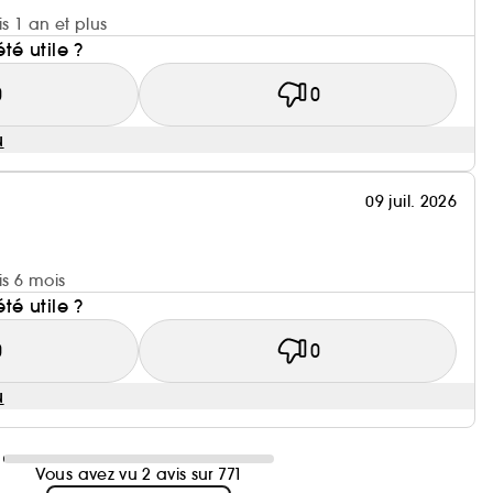
is 1 an et plus
été utile ?
0
0
u
09 juil. 2026
is 6 mois
été utile ?
0
0
u
Vous avez vu 2 avis sur 771