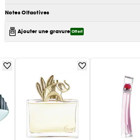
Notes Olfactives
Ajouter une gravure
Offert