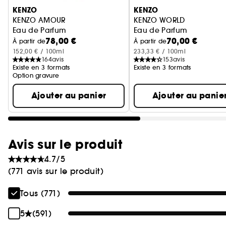
KENZO
KENZO
KENZO AMOUR
KENZO WORLD
Eau de Parfum
Eau de Parfum
78,00 €
70,00 €
À partir de
À partir de
152,00 € / 100ml
233,33 € / 100ml
164
avis
153
avis
Existe en 3 formats
Existe en 3 formats
Option gravure
Ajouter au panier
Ajouter au panie
Avis sur le produit
4.7/5
(771 avis sur le produit)
Tous (771)
5
(591)