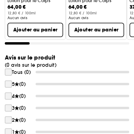
Lotion pour le Corps
Lotion pour le Corps
C
64,00 €
64,00 €
3
12,80 € / 100ml
12,80 € / 100ml
12
Aucun avis
Aucun avis
Au
Ajouter au panier
Ajouter au panier
Avis sur le produit
(0 avis sur le produit)
Tous (0)
5
(0)
4
(0)
3
(0)
2
(0)
1
(0)