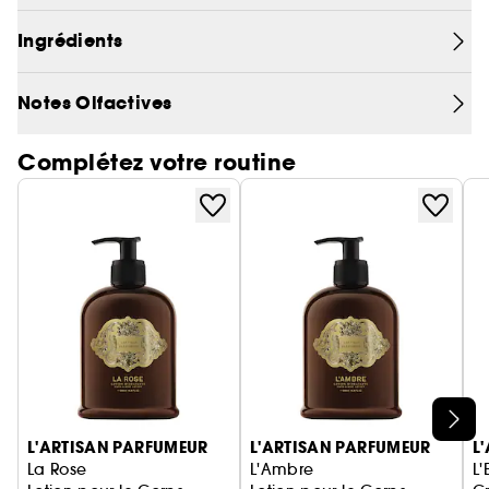
Ingrédients
Notes Olfactives
Complétez votre routine
Ignorer le carrousel produits
L'ARTISAN PARFUMEUR
L'ARTISAN PARFUMEUR
L
La Rose
L'Ambre
L