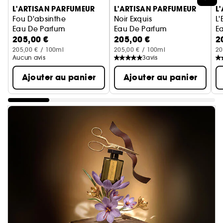
L'ARTISAN PARFUMEUR
L'ARTISAN PARFUMEUR
L
Fou D'absinthe
Noir Exquis
L
Eau De Parfum
Eau De Parfum
E
205,00 €
205,00 €
2
205,00 € / 100ml
205,00 € / 100ml
20
Aucun avis
3
avis
Ajouter au panier
Ajouter au panier