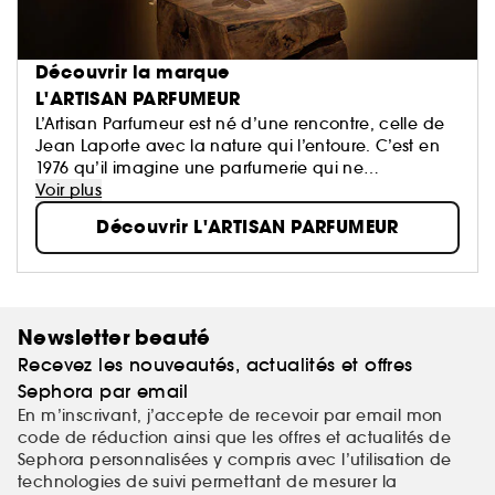
Découvrir la marque
L'ARTISAN PARFUMEUR
L’Artisan Parfumeur est né d’une rencontre, celle de
Jean Laporte avec la nature qui l’entoure. C’est en
1976 qu’il imagine une parfumerie qui ne
ressemblera à aucune autre. Donnant carte
Voir plus
blanche aux artisans parfumeurs, les créations de la
Découvrir L'ARTISAN PARFUMEUR
Maison sont empreintes d’audace et exaltent les
différentes facettes de la nature.
Newsletter beauté
Recevez les nouveautés, actualités et offres
Sephora par email
En m’inscrivant, j’accepte de recevoir par email mon
code de réduction ainsi que les offres et actualités de
Sephora personnalisées y compris avec l’utilisation de
technologies de suivi permettant de mesurer la