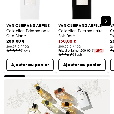
Ignorer le carrousel produits
VAN CLEEF AND ARPELS
VAN CLEEF AND ARPELS
V
Collection Extraordinaire
Collection Extraordinaire
Co
Oud Blanc
Bois Doré
T
200,00 €
150,00 €
2
Eau de Parfum
Eau de Parfum
E
266,67 € / 100ml
200,00 € / 100ml
26
31
avis
Prix d'origine :
200,00 €
-25%
33
avis
Ajouter au panier
Ajouter au panier