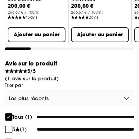
200,00 €
200,00 €
2
Eau de Parfum
Eau De Parfum
E
266,67 € / 100ml
266,67 € / 100ml
26
45
avis
2
avis
Ajouter au panier
Ajouter au panier
Avis sur le produit
5/5
(1 avis sur le produit)
Trier par
Les plus récents
Tous (1)
5
(1)