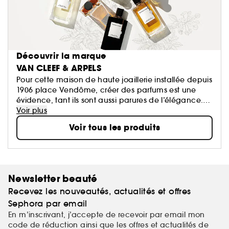
Découvrir la marque
VAN CLEEF & ARPELS
Pour cette maison de haute joaillerie installée depuis
1906 place Vendôme, créer des parfums est une
évidence, tant ils sont aussi parures de l’élégance.
La fragrance se pose comme un bijou, au creux
Voir plus
d’un poignet, près du lobe d’une oreille, autour du
Voir tous les produits
cou : joyau olfactif par excellence.
Newsletter beauté
Recevez les nouveautés, actualités et offres
Sephora par email
En m’inscrivant, j’accepte de recevoir par email mon
code de réduction ainsi que les offres et actualités de