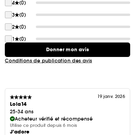
4
(0)
3
(0)
2
(0)
1
(0)
Donner mon avis
Conditions de publication des avis
19 janv. 2026
Lola14
25-34 ans
Acheteur vérifié et récompensé
Utilise ce produit depuis 6 mois
J’adore