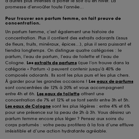
d’autres plus intenses à porter le soir ou en hiver. La
promesse d’envoûter toute l’année...
Pour trouver son parfum femme, on fait preuve de
concentration.
Un parfum femme, c’est également une histoire de
concentration. Plus il contient des extraits odorants (issus
de fleurs, fruits, minéraux, épices...), plus il sera puissant et
tiendra longtemps. On distingue quatre catégories : le
parfum, l’eau de parfum, l’eau de toilette et l’eau de
Cologne.
Les
extraits de parfums
(que l’on trouve dans la
catégorie « Parfum ») peuvent contenir jusqu’à 40% de
composés odorants. Ils sont les plus purs et les plus chers.
À garder pour les grandes occasions !
Les
eaux de parfums
sont concentrées de 12% à 20% et vous accompagnent
entre 4h et 6h.
Les eaux de toilette
offrent une
concentration de 7% et 12% et se font sentir entre 3h et 5h.
Les eaux de Cologne
sont les plus légères : entre 4% et 6%
pour une présence sur la peau de 2h à 3h. Vous désirez un
parfum femme encore plus léger ? Pensez aux soins du
corps parfumés : votre peau profitera à la fois d’une effluve
irrésistible et d’une action hydratante agréable.