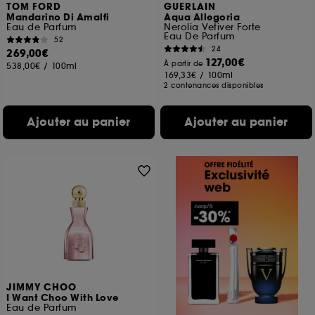
TOM FORD
GUERLAIN
Mandarino Di Amalfi
Aqua Allegoria
Eau de Parfum
Nerolia Vetiver Forte
Eau De Parfum
52
24
269,00€
127,00€
À partir de
538,00€
/
100ml
169,33€
/
100ml
2 contenances disponibles
Ajouter au panier
Ajouter au panier
JIMMY CHOO
I Want Choo With Love
Eau de Parfum