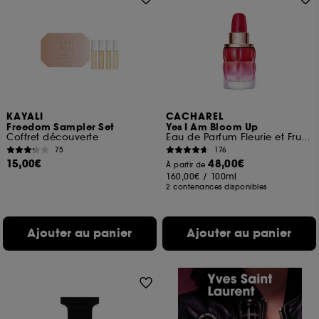
KAYALI
CACHAREL
Freedom Sampler Set
Yes I Am Bloom Up
Coffret découverte
Eau de Parfum Fleurie et Fruitée
75
176
15,00€
48,00€
À partir de
160,00€
/
100ml
2 contenances disponibles
Ajouter au panier
Ajouter au panier