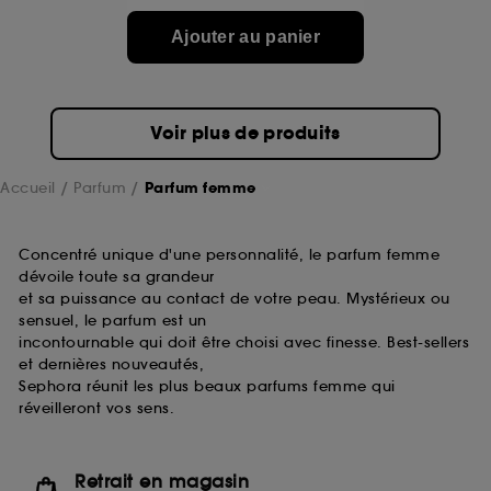
de ces cookies grâce au bouton "personnaliser mes
choix" ci-dessous ou décider de "tout accepter".
Ajouter au panier
Sephora pourra associer les informations de
navigation collectées par ces Cookies, pour les
finalités acceptées, avec les données personnelles
collectées ou générées lors de votre activité en ligne
Voir plus de produits
ou en magasin. Pour refuser tous les cookies, cliques
sur "continuer sans accepter". Voous pouvez à tout
moment choisir de retirer votrte consentement. Si vous
Accueil
Parfum
Parfum femme
souhaitez obtenir plus d'information sur les cookies
utilisés,
cliquez
ici
.
Concentré unique d'une personnalité, le parfum femme
dévoile toute sa grandeur
et sa puissance au contact de votre peau. Mystérieux ou
sensuel, le parfum est un
incontournable qui doit être choisi avec finesse. Best-sellers
et dernières nouveautés,
Sephora réunit les plus beaux parfums femme qui
réveilleront vos sens.
Retrait en magasin