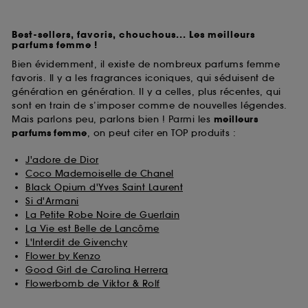
Best-sellers, favoris, chouchous... Les meilleurs
parfums femme !
Bien évidemment, il existe de nombreux parfums femme
favoris. Il y a les fragrances iconiques, qui séduisent de
génération en génération. Il y a celles, plus récentes, qui
sont en train de s’imposer comme de nouvelles légendes.
Mais parlons peu, parlons bien ! Parmi les
meilleurs
parfums
femme
, on peut citer en TOP produits :
J'adore de Dior
Coco Mademoiselle de Chanel
Black Opium d'Yves Saint Laurent
Si d'Armani
La Petite Robe Noire de Guerlain
La Vie est Belle de Lancôme
L'Interdit de Givenchy
Flower by Kenzo
Good Girl de Carolina Herrera
Flowerbomb de Viktor & Rolf