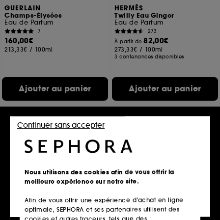
GUERLAIN
HERMÈS
Champs-Élysées
Twilly Eau Ginger
Eau de Parfum
Eau de Parfum
7
273
160,00€
82,00€
À partir de
213,33€
/
100ml
273,33€
/
100ml
3 contenances disponibles
Ajouter au panier
Ajouter au panier
Continuer sans accepter
Offre fidélité web
Nous utilisons des cookies afin de vous offrir la
meilleure expérience sur notre site.
Afin de vous offrir une expérience d’achat en ligne
YVES SAINT LAURENT
CHLOÉ
optimale, SEPHORA et ses partenaires utilisent des
Opium
Chloé Nomade Jasmin
Naturel
Eau de Toilette
cookies et autres traceurs, tels que des :