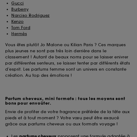
Gucci
Burberry
Narciso Rodriguez
Kenzo
Tom Ford
Hermès
Vous êtes plutôt Jo Malone ou Kilian Paris ? Ces marques
plus jeunes ne sont pas très loin derrière dans le
classement ! Autant de beaux noms pour se laisser enivrer
par différentes senteurs, se laisser tenter par différents états
d’esprit. Les parfums femme sont un univers en constante
création. Au top des émotions !
Parfum cheveux, mini formats : tous les moyens sont
bons pour envoûter.
Envie de profiter de votre fragrance préférée de la tête aux
pieds et à tout moment ? Votre vœu peut être exaucé
grâce aux parfums cheveux ou aux formats voyage !
Les
parfums cheveux
proposent une formule adaptée à