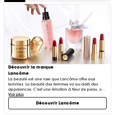
Découvrir la marque
Lancôme
La beauté est une rose que Lancôme offre aux
femmes. La beauté des femmes va au-delà des
apparences. C'est une émotion à fleur de peau, un
éveil de tous les sens, le reflet d'une harmonie entre
Voir plus
le cœur, le corps et l'esprit...
Découvrir Lancôme