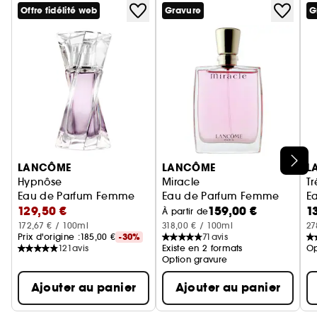
Offre fidélité web
Gravure
G
Ignorer le carrousel produits
LANCÔME
LANCÔME
L
Hypnôse
Miracle
Tr
Eau de Parfum Femme
Eau de Parfum Femme
E
129,50 €
159,00 €
1
À partir de
172,67 € / 100ml
318,00 € / 100ml
27
Prix d'origine :
185,00 €
-30%
71
avis
121
avis
Existe en 2 formats
Op
Option gravure
Ajouter au panier
Ajouter au panier