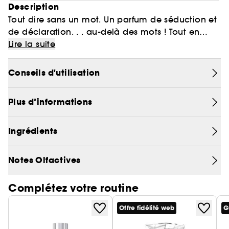
Description
Tout dire sans un mot. Un parfum de séduction et
de déclaration. . . au-delà des mots ! Tout en
contrastes, la note fusante du Pavot Bleu de
Lire la suite
l'Himalaya épouse l'odeur envoûtante de la fleur
de Datura.
Conseils d'utilisation
Des fleurs blanches s'associent à des fleurs
Plus d’informations
jaunes. . . dans Poême, chaque mot est une fleur
et chaque fleur un poème, pour exprimer ce qui
ne peut se dire.
Ingrédients
Lancôme la marque française du bonheur depuis
Notes Olfactives
1935.
Complétez votre routine
Offre fidélité web
G