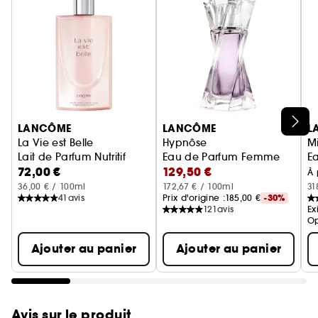
Ignorer le carrousel produits
LANCÔME
LANCÔME
L
La Vie est Belle
Hypnôse
M
Lait de Parfum Nutritif
Eau de Parfum Femme
E
72,00 €
129,50 €
À 
36,00 € / 100ml
172,67 € / 100ml
31
41
avis
Prix d'origine :
185,00 €
-30%
121
avis
Ex
Op
Ajouter au panier
Ajouter au panier
Avis sur le produit