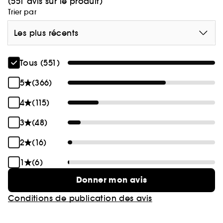
(551 avis sur le produit)
Trier par
Les plus récents
Tous (551)
5
(366)
4
(115)
3
(48)
2
(16)
1
(6)
Donner mon avis
Conditions de publication des avis