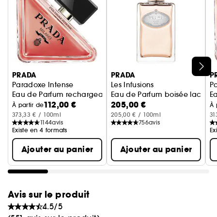
Ignorer le carrousel produits
PRADA
PRADA
P
Paradoxe Intense
Les Infusions
P
Eau de Parfum rechargeable Florale Ambrée Boisée pour
Eau de Parfum boisée lacté
E
112,00 €
205,00 €
À partir de
À 
373,33 € / 100ml
205,00 € / 100ml
31
1144
avis
756
avis
Existe en 4 formats
Ex
Ajouter au panier
Ajouter au panier
Avis sur le produit
4.5/5