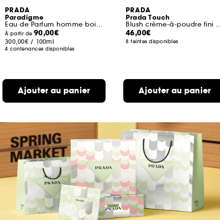
PRADA
PRADA
Paradigme
Prada Touch
Eau de Parfum homme boisée ambrée rechargeable
Blush crème-à-poudre fini soft-mat 
90,00€
46,00€
À partir de
300,00€
/
100ml
8 teintes disponibles
4 contenances disponibles
Ajouter au panier
Ajouter au panier