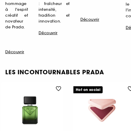
hommage
: fraîcheur et
l
à l'esprit
intensité,
l'
créatif et
tradition et
co
Découvrir
novateur
innovation.
de Prada.
Dé
Découvrir
Découvrir
LES INCONTOURNABLES PRADA
Hot on social