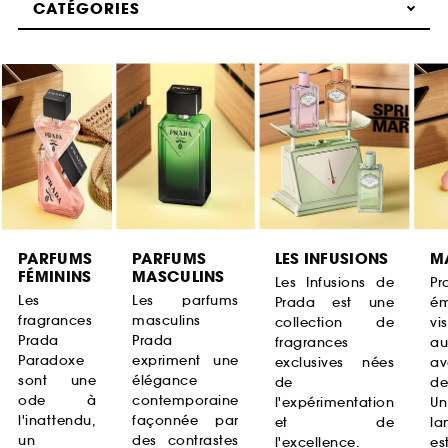
CATÉGORIES
PARFUMS
PARFUMS
LES INFUSIONS
M
FÉMININS
MASCULINS
Les Infusions de
Pr
Les
Les parfums
Prada est une
ém
fragrances
masculins
collection de
vi
Prada
Prada
fragrances
au
Paradoxe
expriment une
exclusives nées
av
sont une
élégance
de
de
ode à
contemporaine
l'expérimentation
U
l'inattendu,
façonnée par
et de
la
un
des contrastes
l'excellence.
es