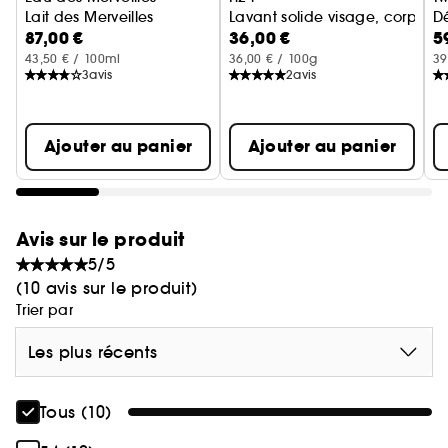
Lait des Merveilles
Lavant solide visage, corps e
D
87,00 €
36,00 €
5
43,50 € / 100ml
36,00 € / 100g
39
3
avis
2
avis
Ajouter au panier
Ajouter au panier
Avis sur le produit
5/5
(10 avis sur le produit)
Trier par
Les plus récents
Tous (10)