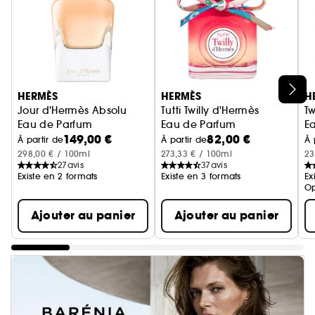
Ignorer le carrousel produits
HERMÈS
HERMÈS
H
Jour d'Hermès Absolu
Tutti Twilly d'Hermès
Tw
Eau de Parfum
Eau de Parfum
E
149,00 €
82,00 €
À partir de
À partir de
À 
298,00 € / 100ml
273,33 € / 100ml
23
27
avis
37
avis
Existe en 2 formats
Existe en 3 formats
Ex
Op
Ajouter au panier
Ajouter au panier