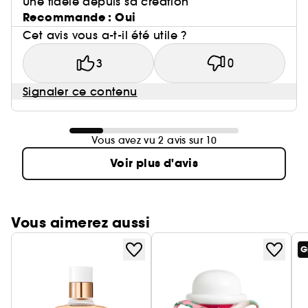
Une fidèle depuis sa création
Recommande : Oui
Cet avis vous a-t-il été utile ?
3
0
Signaler ce contenu
Vous avez vu 2 avis sur 10
Voir plus d'avis
Vous aimerez aussi
G