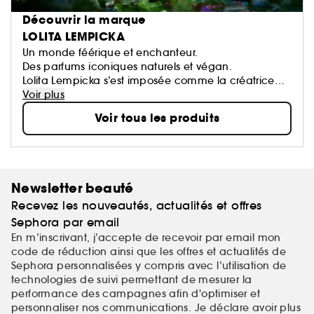
Découvrir la marque
LOLITA LEMPICKA
Un monde féérique et enchanteur.
Des parfums iconiques naturels et végan.
Lolita Lempicka s’est imposée comme la créatrice
française d’un monde unique, féérique et
Voir plus
enchanteur. Son univers ultra féminin nous invite à
Voir tous les produits
découvrir un conte de fées des temps modernes.
Ses parfums sont des signatures reconnaissables et
engagées. Lolita Lempicka a fait le choix d'inscrire
sa marque dans des préceptes végan et cruelty
Newsletter beauté
free. Ses parfums sont naturels, exempts de
Recevez les nouveautés, actualités et offres
colorants, de filtres solaires et de perturbateurs
endocriniens.haracters
Sephora par email
En m’inscrivant, j’accepte de recevoir par email mon
code de réduction ainsi que les offres et actualités de
Sephora personnalisées y compris avec l’utilisation de
technologies de suivi permettant de mesurer la
performance des campagnes afin d'optimiser et
personnaliser nos communications. Je déclare avoir plus