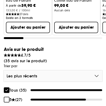
Eau de Parfum
Coffret Eau de Parfum
E
39,90 €
99,00 €
À partir de
À 
133,00 € / 100ml
Aucun avis
16
27
avis
Existe en 2 formats
Ex
Ajouter au panier
Ajouter au panier
Avis sur le produit
4.7/5
(35 avis sur le produit)
Trier par
Les plus récents
Tous (35)
5
(27)