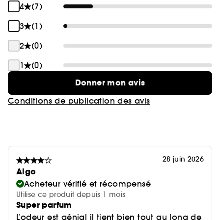
4
(7)
3
(1)
2
(0)
1
(0)
Donner mon avis
Conditions de publication des avis
28 juin 2026
Algo
Acheteur vérifié et récompensé
Utilise ce produit depuis 1 mois
Super parfum
L’odeur est génial il tient bien tout au long de