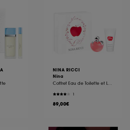
ous pouvez personnaliser vos choix concernant
cepter". Sephora pourra associer les
 personnelles collectées ou générées lors
ccepter". Voous pouvez à tout moment choisir
uez
ici
.
NA
NINA RICCI
Nina
tte
Coffret Eau de Toilette et Lotion
1
89,00€