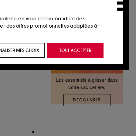
sonnalisée en vous recommandant des
ser des offres promotionnelles adaptées à
 de vous plaire via des publicités, y compris
NALISER MES CHOIX
TOUT ACCEPTER
e navigation, et de l'historique de vos
 de navigation sur notre site afin d’en
Les essentiels à glisser dans
votre sac cet été.
 les fraudes aux moyens de paiement et les
DÉCOUVRIR
nctionnalités du site, tel que les cookies
us permettant d’accéder à votre compte lors