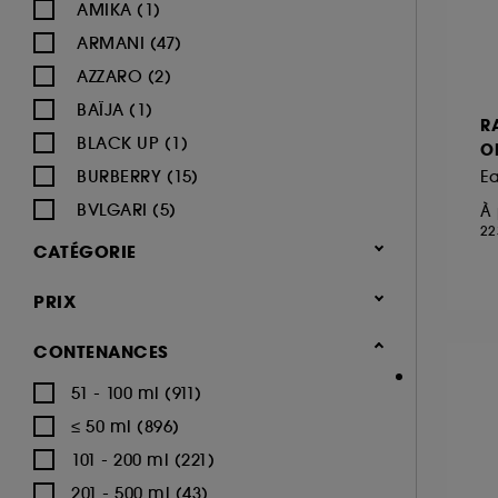
AMIKA (1)
ARMANI (47)
AZZARO (2)
BAÏJA (1)
R
BLACK UP (1)
O
BURBERRY (15)
E
BVLGARI (5)
À 
22
BY ROSIE JANE (1)
CATÉGORIE
CACHAREL (22)
Parfum
PRIX
CALVIN KLEIN (16)
Parfum femme (1.668)
CAROLINA HERRERA (18)
CONTENANCES
Eau de parfum (1.014)
CARTIER (9)
51 - 100 ml (911)
Eau de toilette (249)
CERRUTI (3)
≤ 50 ml (896)
Parfum cheveux (71)
CHANEL (64)
101 - 200 ml (221)
Parfum solide (11)
CHARLOTTE TILBURY (8)
201 - 500 ml (43)