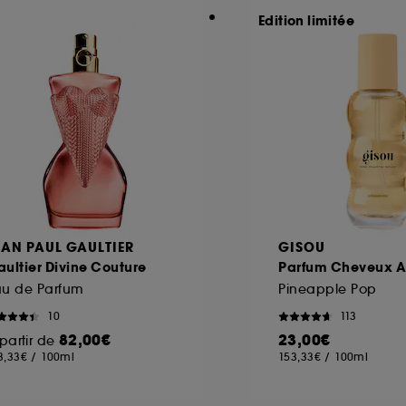
Edition limitée
EAN PAUL GAULTIER
GISOU
ultier Divine Couture
Parfum Cheveux A
au de Parfum
Pineapple Pop
10
113
82,00€
23,00€
partir de
3,33€
/
100ml
153,33€
/
100ml