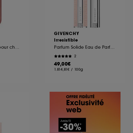
GIVENCHY
Irresistible
Brume de parfum pour cheveux et corps format voyage
Parfum Solide Eau de Parfum florale fruitée pour femme
2
49,00€
1.814,81€
/
100g