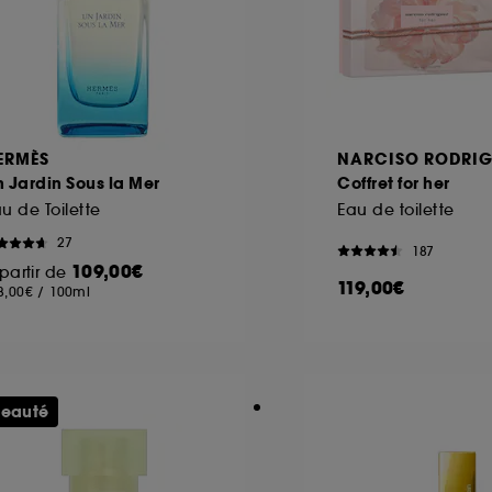
ERMÈS
NARCISO RODRIG
 Jardin Sous la Mer
Coffret for her
u de Toilette
Eau de toilette
27
187
109,00€
partir de
119,00€
8,00€
/
100ml
eauté