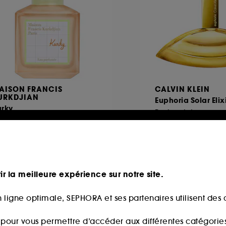
AISON FRANCIS
CALVIN KLEIN
URKDJIAN
Euphoria Solar Elix
urky
Parfum Intense
au parfumée
212
45,00€
7,14€
/
100ml
113,00
À partir de
226,00€
/
100ml
ir la meilleure expérience sur notre site.
 ligne optimale, SEPHORA et ses partenaires utilisent des c
eauté
Nouveauté
s pour vous permettre d’accéder aux différentes catégories, 