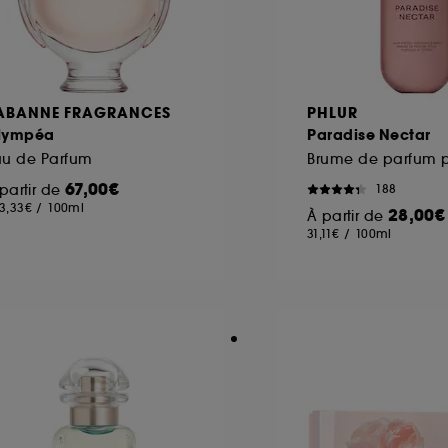
ABANNE FRAGRANCES
PHLUR
lympéa
Paradise Nectar
au de Parfum
67,00€
partir de
188
3,33€
/
100ml
28,00€
À partir de
31,11€
/
100ml