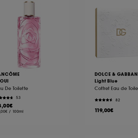
ôt et la lecture de ces traceurs requiert votre accord. V
rsonnaliser mes choix" ci-dessous ou décider de "tout ac
s Cookies, pour les finalités acceptées, avec les données
ur refuser tous les cookies, cliques sur "continuer sans a
tez obtenir plus d'information sur les cookies utilisés,
cliq
ANCÔME
DOLCE & GABBA
 OUI
Light Blue
u De Toilette
Coffret Eau de Toile
53
82
3,00€
119,00€
,00€
/
100ml