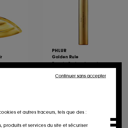
PHLUR
ir
Golden Rule
Eau de Parfum format voyage
55
Continuer sans accepter
€
32,00€
336,84€
/
100ml
ookies et autres traceurs, tels que des :
produits et services du site et sécuriser