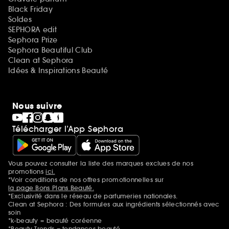
Black Friday
Soldes
SEPHORA edit
Sephora Prize
Sephora Beautiful Club
Clean at Sephora
Idées & Inspirations Beauté
Nous suivre
Télécharger l’App Sephora
Vous pouvez consulter la liste des marques exclues de nos
Mentions additionnelles
promotions
ici.
*Voir conditions de nos offres promotionnelles sur
la page Bons Plans Beauté.
*Exclusivité dans le réseau de parfumeries nationales.
Clean at Sephora : Des formules aux ingrédients sélectionnés avec
soin
*k-beauty = beauté coréenne
*Beauty Trends = tendances beauté