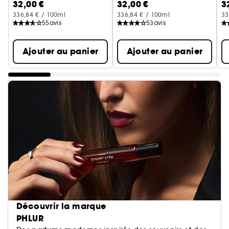
32,00 €
32,00 €
3
336,84 € / 100ml
336,84 € / 100ml
33
55
avis
53
avis
Ajouter au panier
Ajouter au panier
Découvrir la marque
PHLUR