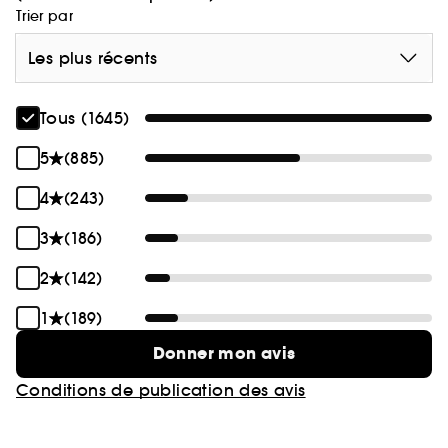
Trier par
Les plus récents
Tous (1645)
5
(885)
4
(243)
3
(186)
2
(142)
1
(189)
Donner mon avis
Conditions de publication des avis