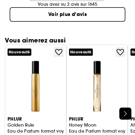
Vous avez vu 2 avis sur 1645
Voir plus d'avis
Vous aimerez aussi
Nouveauté
Nouveauté
N
Ignorer le carrousel produits
PHLUR
PHLUR
P
Golden Rule
Honey Moon
Af
Eau de Parfum format voyage
Eau de Parfum format voyage
E