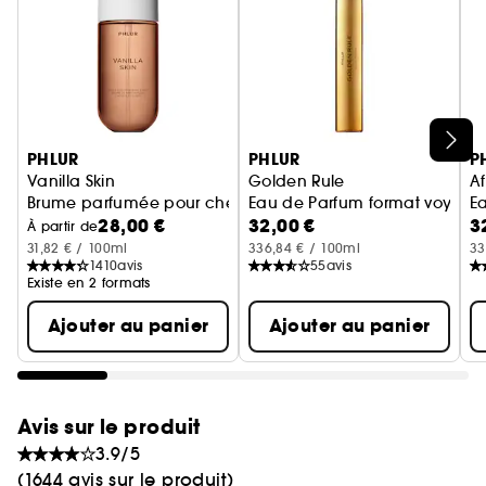
Ignorer le carrousel produits
PHLUR
PHLUR
P
Vanilla Skin
Golden Rule
Af
Brume parfumée pour cheveux et corps
Eau de Parfum format voyage
E
28,00 €
32,00 €
3
À partir de
31,82 € / 100ml
336,84 € / 100ml
33
1410
avis
55
avis
Existe en 2 formats
Ajouter au panier
Ajouter au panier
Avis sur le produit
3.9/5
(1644 avis sur le produit)