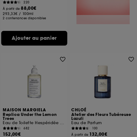
220
88,00€
À partir de
293,33€
/
100ml
2 contenances disponibles
Ajouter au panier
MAISON MARGIELA
CHLOÉ
Replica Under the Lemon
Atelier des Fleurs Tubéreuse
Trees
Lazuli
Eau de Toilette Hespéridée Florale
Eau de Parfum
682
100
152,00€
132,00€
À partir de