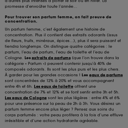
d’autres plus intenses à porter le soir ou en hiver. La
promesse d’envoûter toute l’année...
Pour trouver son parfum femme, on fait preuve de
concentration.
Un parfum femme, c’est également une histoire de
concentration. Plus il contient des extraits odorants (issus
de fleurs, fruits, minéraux, épices...), plus il sera puissant et
tiendra longtemps. On distingue quatre catégories : le
parfum, l’eau de parfum, l’eau de toilette et l’eau de
Cologne.
Les
extraits de parfums
(que l’on trouve dans la
catégorie « Parfum ») peuvent contenir jusqu’à 40% de
composés odorants. Ils sont les plus purs et les plus chers.
À garder pour les grandes occasions !
Les
eaux de parfums
sont concentrées de 12% à 20% et vous accompagnent
entre 4h et 6h.
Les eaux de toilette
offrent une
concentration de 7% et 12% et se font sentir entre 3h et 5h.
Les eaux de Cologne
sont les plus légères : entre 4% et 6%
pour une présence sur la peau de 2h à 3h. Vous désirez un
parfum femme encore plus léger ? Pensez aux soins du
corps parfumés : votre peau profitera à la fois d’une effluve
irrésistible et d’une action hydratante agréable.