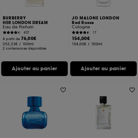
BURBERRY
JO MALONE LONDON
HER LONDON DREAM
Red Roses
Eau de Parfum
Cologne
427
17
76,00€
154,00€
À partir de
253,33€
/
100ml
154,00€
/
100ml
2 contenances disponibles
Ajouter au panier
Ajouter au panier