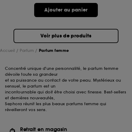
de ces cookies grâce au bouton "personnaliser mes
choix" ci-dessous ou décider de "tout accepter".
Ajouter au panier
Sephora pourra associer les informations de
navigation collectées par ces Cookies, pour les
finalités acceptées, avec les données personnelles
collectées ou générées lors de votre activité en ligne
Voir plus de produits
ou en magasin. Pour refuser tous les cookies, cliques
sur "continuer sans accepter". Voous pouvez à tout
moment choisir de retirer votrte consentement. Si vous
Accueil
Parfum
Parfum femme
souhaitez obtenir plus d'information sur les cookies
utilisés,
cliquez
ici
.
Concentré unique d'une personnalité, le parfum femme
dévoile toute sa grandeur
et sa puissance au contact de votre peau. Mystérieux ou
sensuel, le parfum est un
incontournable qui doit être choisi avec finesse. Best-sellers
et dernières nouveautés,
Sephora réunit les plus beaux parfums femme qui
réveilleront vos sens.
Retrait en magasin