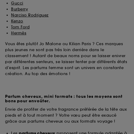
Gucci
Burberry
Narciso Rodriguez
Kenzo
Tom Ford
Hermès
Vous êtes plutôt Jo Malone ou Kilian Paris ? Ces marques
plus jeunes ne sont pas très loin derrière dans le
classement ! Autant de beaux noms pour se laisser enivrer
par différentes senteurs, se laisser tenter par différents états
d’esprit. Les parfums femme sont un univers en constante
création. Au top des émotions !
Parfum cheveux, mini formats : tous les moyens sont
bons pour envoûter.
Envie de profiter de votre fragrance préférée de la tête aux
pieds et à tout moment ? Votre vœu peut être exaucé
grâce aux parfums cheveux ou aux formats voyage !
Les
parfums cheveux
proposent une formule adaptée à