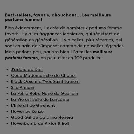
Best-sellers, favoris, chouchous... Les meilleurs
parfums femme !
Bien évidemment, il existe de nombreux parfums femme
favoris. Il y a les fragrances iconiques, qui séduisent de
génération en génération. Il y a celles, plus récentes, qui
sont en train de s’imposer comme de nouvelles légendes.
Mais parlons peu, parlons bien ! Parmi les
meilleurs
parfums
femme
, on peut citer en TOP produits :
J'adore de Dior
Coco Mademoiselle de Chanel
Black Opium d'Yves Saint Laurent
Si d'Armani
La Petite Robe Noire de Guerlain
La Vie est Belle de Lancôme
L'Interdit de Givenchy
Flower by Kenzo
Good Girl de Carolina Herrera
Flowerbomb de Viktor & Rolf