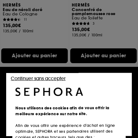
HERMÈS
HERMÈS
Eau de néroli doré
Concentré de
pamplemousse rose
Eau de Cologne
Eau de Toilette
11
3
135,00€
135,00€
135,00€
/
100ml
135,00€
/
100ml
Ajouter au panier
Ajouter au panier
Continuer sans accepter
Nous utilisons des cookies afin de vous offrir la
meilleure expérience sur notre site.
Afin de vous offrir une expérience d’achat en ligne
KILIAN PARIS
HERMÈS
optimale, SEPHORA et ses partenaires utilisent des
Princess
24 Faubourg
Eau Fraîche
Eau de Toilette
cookies et autres traceurs, tels que des :