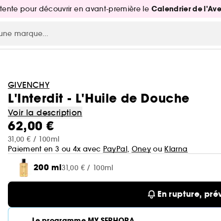
Calendrier de l'Av
attente pour découvrir en avant-première le
GIVENCHY
L'Interdit - L'Huile de Douche
Voir la description
62,00 €
31,00 € / 100ml
Paiement en 3 ou 4x avec
PayPal
,
Oney
ou
Klarna
200 ml
31,00 € / 100ml
En rupture, pré
Le programme MY SEPHORA