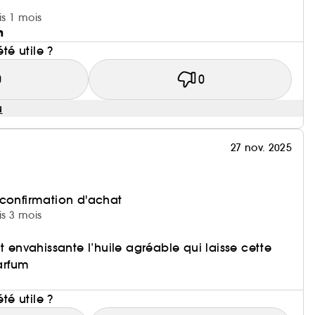
is 1 mois
n
été utile ?
0
0
u
27 nov. 2025
 confirmation d'achat
is 3 mois
t envahissante l’huile agréable qui laisse cette
arfum
i
été utile ?