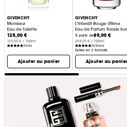
Ignorer le carrousel produits
GIVENCHY
GIVENCHY
Monsieur
L'Interdit Rouge Ultime
Eau de Toilette
Eau de Parfum florale b
125,00 €
89,00 €
À partir de
125,00 € / 100ml
254,29 € / 100ml
3
avis
504
avis
Existe en 3 formats
Ajouter au panier
Ajouter au panie