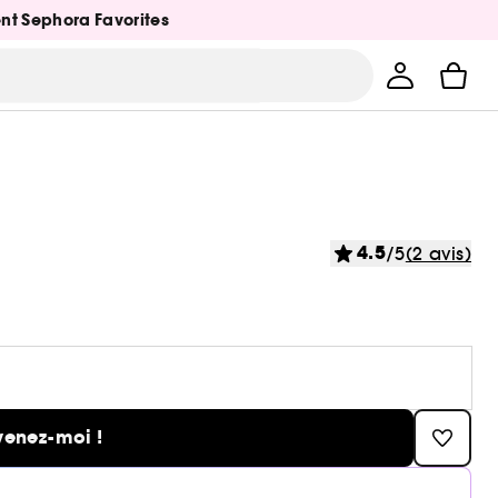
ent Sephora Favorites
4.5
/5
(2 avis)
venez-moi !