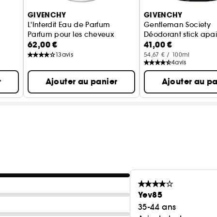
GIVENCHY
GIVENCHY
2. Pour une peau veloutée et parfumée, appliquez le
L'Interdit Eau de Parfum
Gentleman Society
Parfum pour les cheveux
Déodorant stick apa
3. Vaporisez L'Interdit Eau de Parfum ou L'Interdit E
62,00 €
41,00 €
13
avis
54,67 € / 100ml
4
avis
r
Ajouter au panier
Ajouter au pa
Cédez au frisson défendu avec L'Interdit, une invitat
singularité.
Yev85
35-44 ans