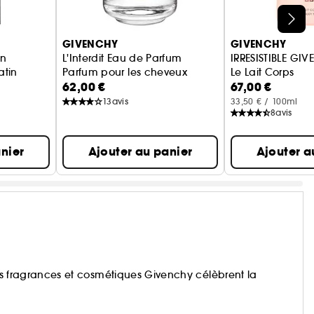
GIVENCHY
GIVENCHY
in
L'Interdit Eau de Parfum
IRRESISTI
atin
Parfum pour les cheveux
Le Lait Corps
62,00 €
67,00 €
13
avis
33,50 € / 100ml
8
avis
nier
Ajouter au panier
Ajouter a
 les fragrances et cosmétiques Givenchy célèbrent la