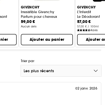
GIVENCHY
GIVENCHY
 Lait Corps sur l'ensemble du corps.
Irresistible Givenchy
L'Interdit
isant
Parfum pour cheveux
Le Déodorant
au de Parfum Rouge sur les points de pulsation.
59,00 €
57,00 €
Aucun avis
57,00 € / 100ml
4
avis
nier
Ajouter au panier
Ajouter a
ion à braver les conventions et à affirmer votre
Trier par
Les plus récents
02 janv. 2026