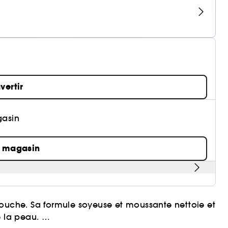
vertir
gasin
n magasin
e Douche. Sa formule soyeuse et moussante nettoie et
e la peau.